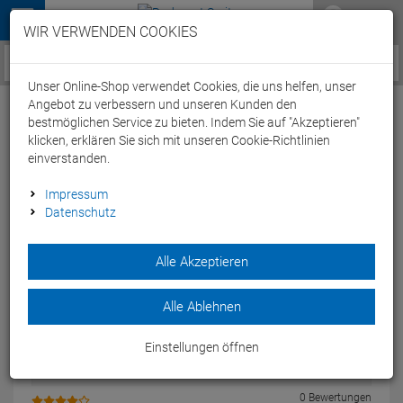
Menü
WIR VERWENDEN COOKIES
Service / Hilfe
Unser Online-Shop verwendet Cookies, die uns helfen, unser
Angebot zu verbessern und unseren Kunden den
bestmöglichen Service zu bieten. Indem Sie auf "Akzeptieren"
klicken, erklären Sie sich mit unseren Cookie-Richtlinien
einverstanden.
Kundenbewertungen
0
Impressum
Datenschutz
Alle Akzeptieren
Einloggen und Bewertung schreiben
Alle Ablehnen
Einstellungen öffnen
0 Bewertungen
0 Bewertungen