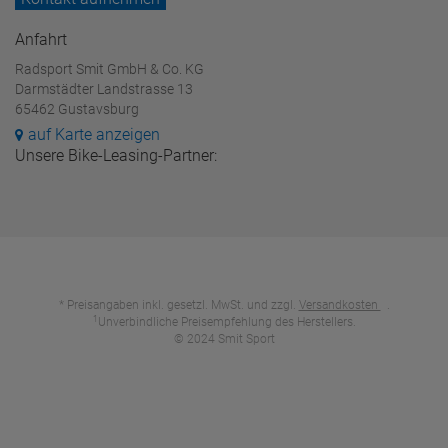
Anfahrt
Radsport Smit GmbH & Co. KG
Darmstädter Landstrasse 13
65462 Gustavsburg
auf Karte anzeigen
Unsere Bike-Leasing-Partner:
* Preisangaben inkl. gesetzl. MwSt. und zzgl.
Versandkosten
.
1
Unverbindliche Preisempfehlung des Herstellers.
© 2024 Smit Sport