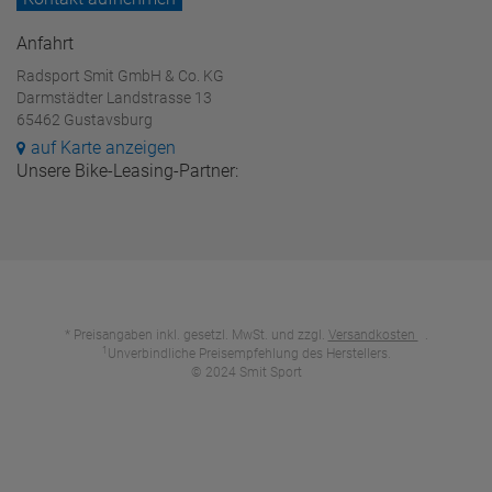
Anfahrt
Radsport Smit GmbH & Co. KG
Darmstädter Landstrasse 13
65462 Gustavsburg
auf Karte anzeigen
Unsere Bike-Leasing-Partner:
* Preisangaben inkl. gesetzl. MwSt. und zzgl.
Versandkosten
.
1
Unverbindliche Preisempfehlung des Herstellers.
© 2024 Smit Sport