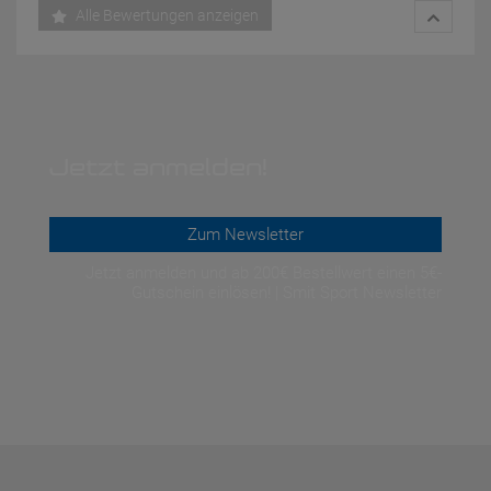
Alle Bewertungen anzeigen
Jetzt anmelden!
Zum Newsletter
Jetzt anmelden und ab 200€ Bestellwert einen 5€-
Gutschein einlösen! | Smit Sport Newsletter