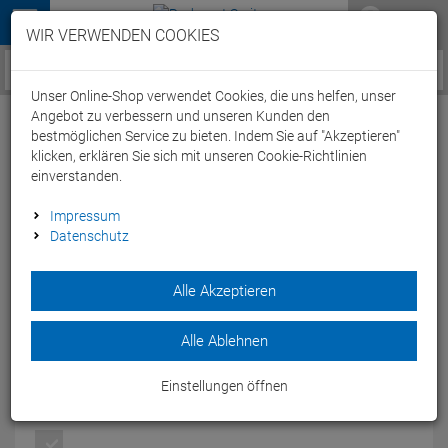
Menü
WIR VERWENDEN COOKIES
Service / Hilfe
Unser Online-Shop verwendet Cookies, die uns helfen, unser
Angebot zu verbessern und unseren Kunden den
bestmöglichen Service zu bieten. Indem Sie auf "Akzeptieren"
klicken, erklären Sie sich mit unseren Cookie-Richtlinien
einverstanden.
Abus Urban-I 2.0 Signal Helm - M signal
Impressum
Datenschutz
grey
Artikel-Nummer:
53331187888
Alle Akzeptieren
Der Urban-I 2.0 Signal Helm von Abus mit großem, hoch
angebrachten und integrierten LED Rücklicht mit 180°
Alle Ablehnen
Sichtbarkeit.
Modelljahr: 2019
Einstellungen öffnen
FARBEN:
SIGNAL GREY