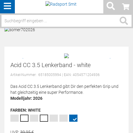
Menü
Service / Hilfe
Acid CC 3.5 Lenkerband - white
Artikel-Nummer:
65185005994
| EAN: 4054571204936
Das Acid CC 3.5 Lenkerband gibt Dir den perfekten Grip und
hat gleichzeitig eine super Performance.
Modelljahr: 2026
FARBEN:
WHITE
UVP:
39,
95
€