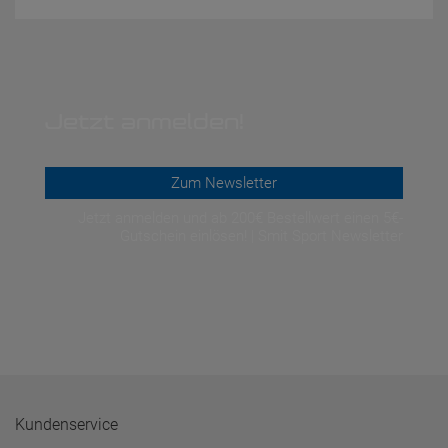
Jetzt anmelden!
Zum Newsletter
Jetzt anmelden und ab 200€ Bestellwert einen 5€-
Gutschein einlösen! | Smit Sport Newsletter
Kundenservice