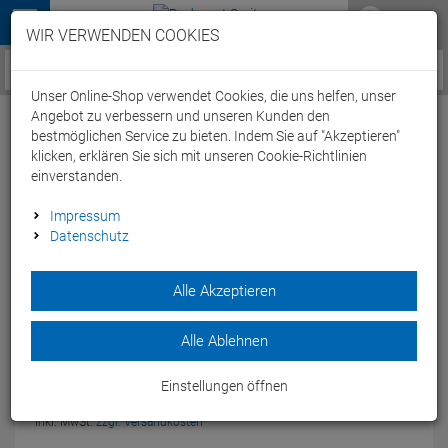
Menü
WIR VERWENDEN COOKIES
Service / Hilfe
Unser Online-Shop verwendet Cookies, die uns helfen, unser
Angebot zu verbessern und unseren Kunden den
bestmöglichen Service zu bieten. Indem Sie auf "Akzeptieren"
klicken, erklären Sie sich mit unseren Cookie-Richtlinien
einverstanden.
Acid FM Hinterbauständer black
Impressum
Datenschutz
Artikel-Nummer:
63804
| EAN: 4054571188083
Alle Akzeptieren
Dank des ACID Fahrradständers FM parkst du dein schweres
Fahrrad schnell und sicher.
Modelljahr: 2026
Alle Ablehnen
UVP:
29,
95
€
Einstellungen öffnen
24,
95
€
-17 %
inkl. MwSt.
zzgl. Versandkosten