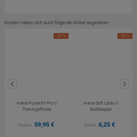
Kunden haben sich auch folgende Artikel angesehen:
-25 %
-30 %
Arena Powerfin Pro II
Arena Soft Latex II
Trainingsflosse
Badekappe
59,
95
€
6,
25
€
79,
95
€
8,
95
€