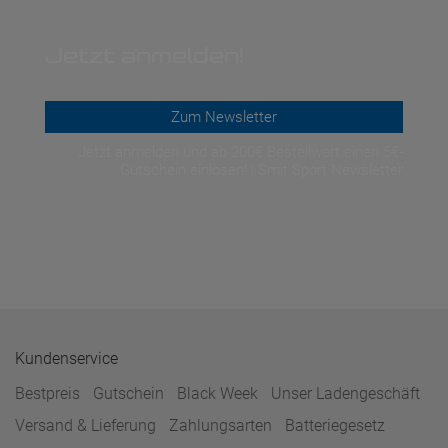
Jetzt anmelden!
Zum Newsletter
Jetzt anmelden und ab 200€ Bestellwert einen 5€-
Gutschein einlösen! | Smit Sport Newsletter
Kundenservice
Bestpreis
Gutschein
Black Week
Unser Ladengeschäft
Versand & Lieferung
Zahlungsarten
Batteriegesetz