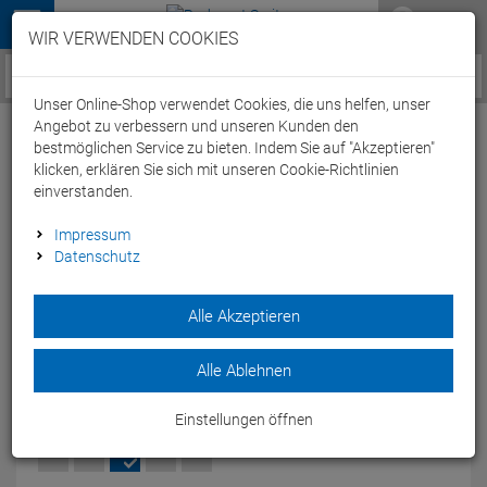
Menü
WIR VERWENDEN COOKIES
Service / Hilfe
Unser Online-Shop verwendet Cookies, die uns helfen, unser
Angebot zu verbessern und unseren Kunden den
bestmöglichen Service zu bieten. Indem Sie auf "Akzeptieren"
klicken, erklären Sie sich mit unseren Cookie-Richtlinien
einverstanden.
Acid RC 2.5 CMPT Lenkerband -
Impressum
Datenschutz
black'n'orange
Artikel-Nummer:
65188306911
| EAN: 4054571190253
Alle Akzeptieren
Mit dem Acid CC 2.5 CMPT Lenkerband hast Du alles voll im
Griff.
Alle Ablehnen
Modelljahr: 2026
Einstellungen öffnen
FARBEN:
BLACK'N'ORANGE