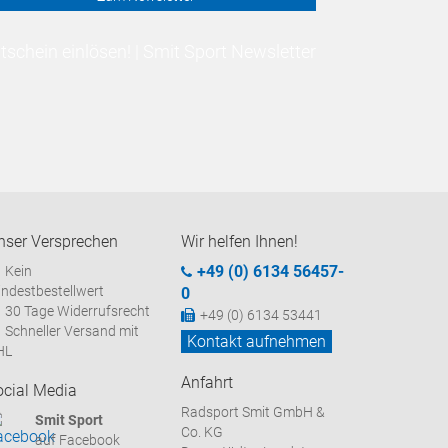
schein einlösen! | Smit Sport Newsletter
nser Versprechen
Wir helfen Ihnen!
+49 (0) 6134 56457-
Kein
ndestbestellwert
0
30 Tage Widerrufsrecht
+49 (0) 6134 53441
Schneller Versand mit
Kontakt aufnehmen
HL
Anfahrt
ocial Media
Radsport Smit GmbH &
Smit Sport
Co. KG
auf Facebook