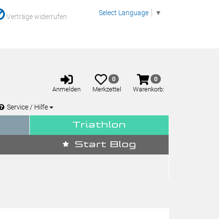
Select Language
▼
Verträge widerrufen
Anmelden
Merkzettel
Warenkorb
0
0
aufklappen
aufklappen
Anmelden
Merkzettel
Warenkorb:
Service / Hilfe
Triathlon
Start Blog