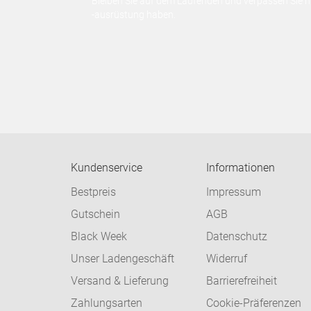
Bleiben Sie auf dem Laufenden und verpassen Sie 
-ausrüstung haben.
Kundenservice
Informationen
Bestpreis
Impressum
Gutschein
AGB
Black Week
Datenschutz
Unser Ladengeschäft
Widerruf
Versand & Lieferung
Barrierefreiheit
Zahlungsarten
Cookie-Präferenzen