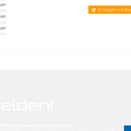
ngen
Einloggen und Be
ngen
ngen
elden!
eiten - wir sagen es Ihnen als erstes!