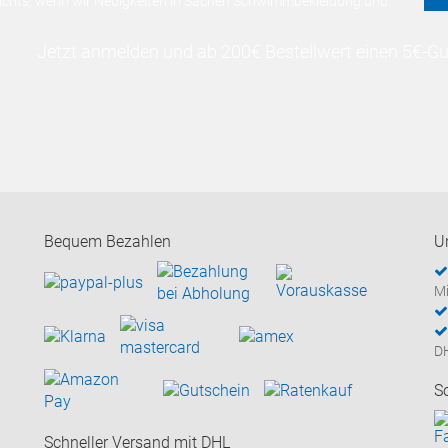
nichts, wenn wir Neuigkeiten in Sachen Schwimmbekleidung und
Jetzt anmelden und ab 200€ Bestellwert einen 5€-Gut
Bequem Bezahlen
U
Mi
D
S
Schneller Versand mit DHL