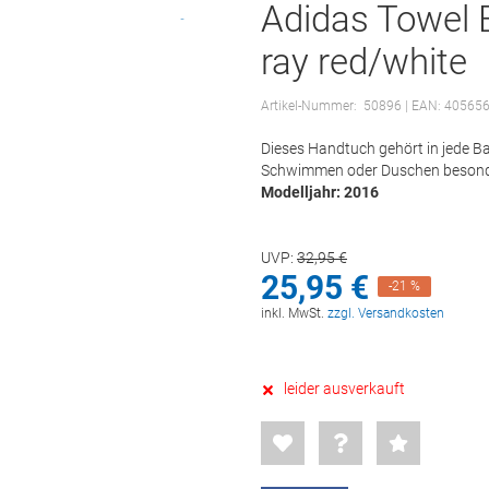
Adidas Towel
ray red/white
Artikel-Nummer:
50896
| EAN: 40565
Dieses Handtuch gehört in jede 
Schwimmen oder Duschen besonde
Modelljahr: 2016
UVP:
32,
95
€
25,
95
€
-21 %
inkl. MwSt.
zzgl. Versandkosten
leider ausverkauft