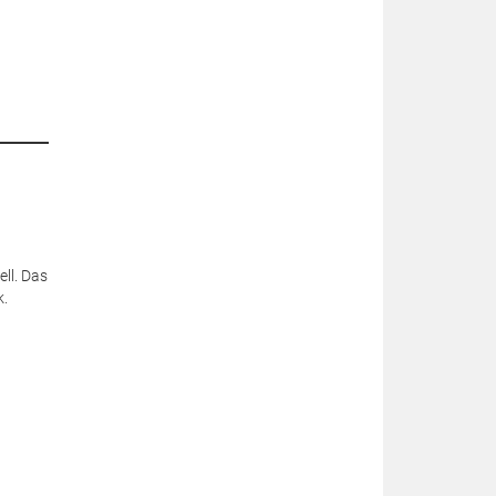
ll. Das
k.