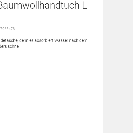
 Baumwollhandtuch L
67068478
Badetasche, denn es absorbiert Wasser nach dem
rs schnell.