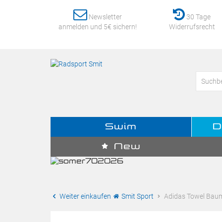
Newsletter
30 Tage
anmelden und 5€ sichern!
Widerrufsrecht
Swim
D
New
Weiter einkaufen
Smit Sport
Adidas Towel Baum