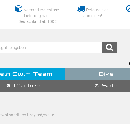
Versandkostenfreie-
Retoure hier
Lieferung nach
anmelden!
Deutschland ab 100€
ein Swim Team
Bike
Marken
Sale
wollhandtuch L ray red/white