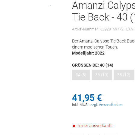
Amanzi Calyp
Tie Back - 40 (
Artikel-Nummer:
65228159772
| EAN:
Der Amanzi Calypso Tie Back Bade
einem modischen Touch.
Modelljahr: 2022
GRÖSSEN DE:
40 (14)
34 (8)
36 (10)
38 (12)
41,
95
€
inkl. MwSt.
zzgl. Versandkosten
leider ausverkauft