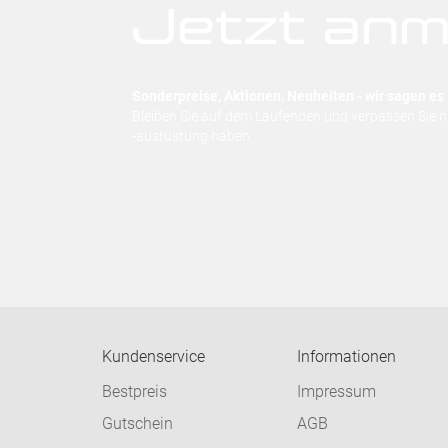
Jetzt anm
Sonderpreise, Aktionen, Neuheiten - wir sagen es 
Bleiben Sie auf dem Laufenden und verpassen Sie 
-ausrüstung haben.
Kundenservice
Informationen
Bestpreis
Impressum
Gutschein
AGB