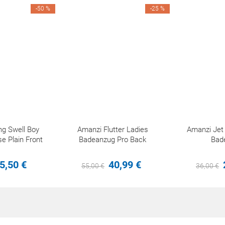
-50 %
-25 %
ng Swell Boy
Amanzi Flutter Ladies
Amanzi Je
e Plain Front
Badeanzug Pro Back
Bad
5,
50
€
40,
99
€
55,
00
€
36,
00
€