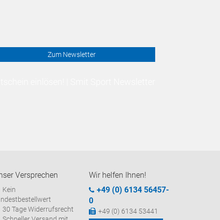
Zum Newsletter
schein einlösen! | Smit Sport Newsletter
nser Versprechen
Wir helfen Ihnen!
+49 (0) 6134 56457-
Kein
ndestbestellwert
0
30 Tage Widerrufsrecht
+49 (0) 6134 53441
Schneller Versand mit