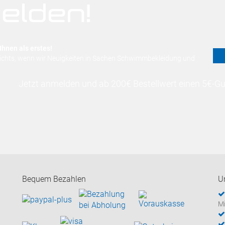
elden!
Ihnen als erstes!
nichts, wenn wir Neuigkeiten in Sachen Schwimmbekleidung und
Jetzt anmelden und ab 200€ Bestellwert einen 5€-Gut
Bequem Bezahlen
U
Mi