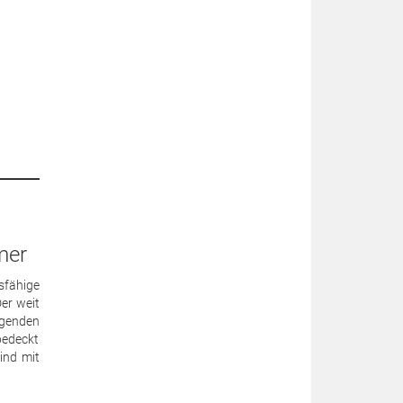
mer
sfähige
er weit
agenden
bedeckt
ind mit