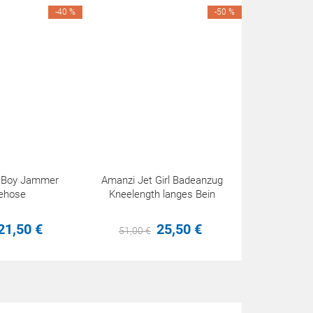
-40 %
-50 %
t Boy Jammer
Amanzi Jet Girl Badeanzug
ehose
Kneelength langes Bein
21,
50
€
25,
50
€
51,
00
€