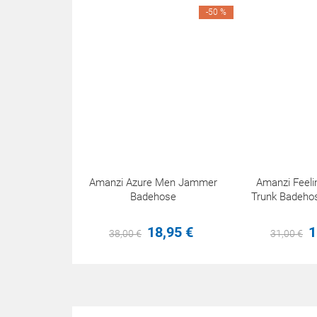
-50 %
Amanzi Azure Men Jammer
Amanzi Feeli
Badehose
Trunk Badehos
18,
95
€
1
38,
00
€
31,
00
€