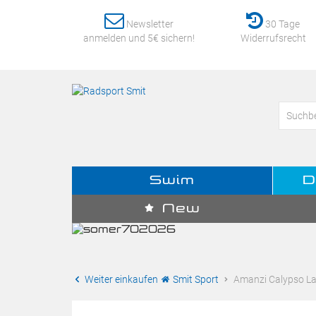
Newsletter
30 Tage
anmelden und 5€ sichern!
Widerrufsrecht
Swim
D
New
Weiter einkaufen
Smit Sport
Amanzi Calypso Lad