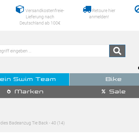
Versandkostenfreie-
Retoure hier
Lieferung nach
anmelden!
Deutschland ab 100€
ein Swim Team
Bike
Marken
Sale
ies Badeanzug Tie Back - 40 (14)