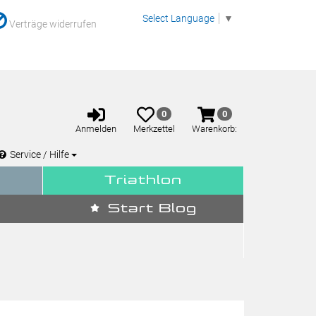
Select Language
▼
Verträge widerrufen
Anmelden
Merkzettel
Warenkorb
0
0
aufklappen
aufklappen
Anmelden
Merkzettel
Warenkorb:
Service / Hilfe
Triathlon
Start Blog