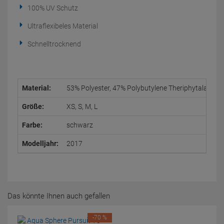
100% UV Schutz
Ultraflexibeles Material
Schnelltrocknend
Material:
53% Polyester, 47% Polybutylene Theriphytalate/Po
Größe:
XS, S, M, L
Farbe:
schwarz
Modelljahr:
2017
Das könnte Ihnen auch gefallen
-70 %