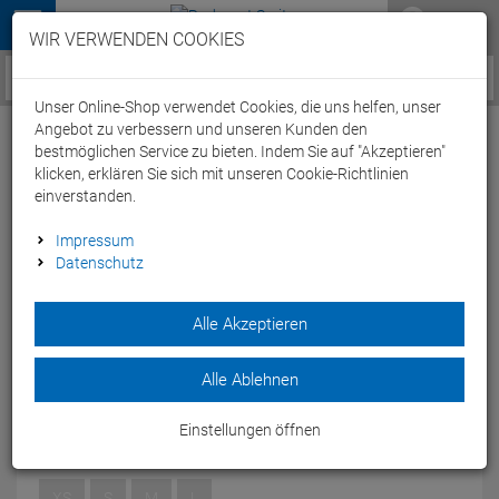
Menü
WIR VERWENDEN COOKIES
Service / Hilfe
Unser Online-Shop verwendet Cookies, die uns helfen, unser
Angebot zu verbessern und unseren Kunden den
bestmöglichen Service zu bieten. Indem Sie auf "Akzeptieren"
klicken, erklären Sie sich mit unseren Cookie-Richtlinien
einverstanden.
Aqua Sphere Aqua Skin Women Shorty
Impressum
Datenschutz
kurzer Neoprenanzug - XS
Artikel-Nummer:
52635057396
| EAN: 3661666076494
Alle Akzeptieren
Der Aqua Skin Women Shorty Neoprenanzug von Aqua
Sphere mit speziell entwickelten Dictungen an den Armen und
Alle Ablehnen
Beinen, damit kein Wasser in den Anzug eindringt.
Modelljahr: 2018
Einstellungen öffnen
GRÖSSEN:
XS
XS
S
M
L