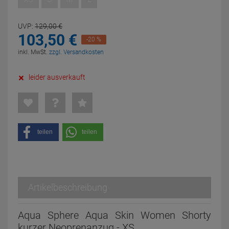
UVP:
129,
00
€
103,
50
€
-20 %
inkl. MwSt.
zzgl. Versandkosten
leider ausverkauft
teilen
teilen
Artikelbeschreibung
Aqua Sphere Aqua Skin Women Shorty
kurzer Neoprenanzug - XS