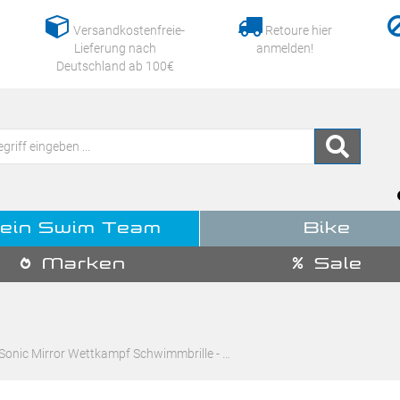
Versandkostenfreie-
Retoure hier
Lieferung nach
anmelden!
Deutschland ab 100€
ein Swim Team
Bike
Marken
Sale
Sonic Mirror Wettkampf Schwimmbrille - …