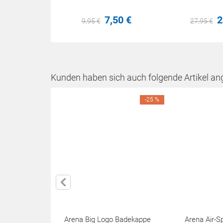
7,
50
€
2
9,
95
€
27,
95
€
Kunden haben sich auch folgende Artikel an
-25 %
Arena Big Logo Badekappe
Arena Air-S