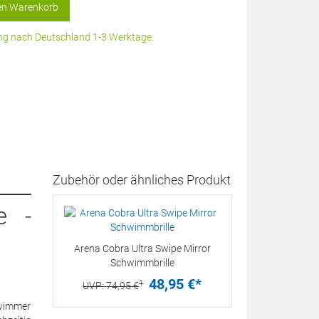
en Warenkorb
rung nach Deutschland 1-3 Werktage.
Zubehör oder ähnliches Produkt
e -
Arena Cobra Ultra Swipe Mirror
Schwimmbrille
48,
95
€
*
1
UVP:
74,
95
€
hwimmer