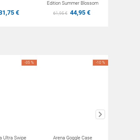
Edition Summer Blossom
31,
75
€
44,
95
€
61,
95
€
-35 %
-10 %
a Ultra Swipe
Arena Goggle Case
Arena One 