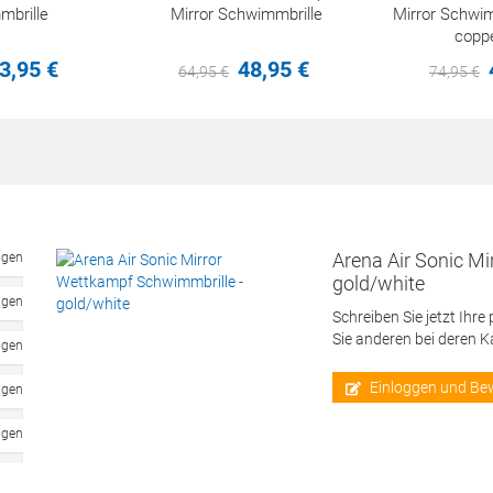
brille
Mirror Schwimmbrille
Mirror Schwim
copp
3,
95
€
48,
95
€
64,
95
€
74,
95
€
Arena Air Sonic M
ngen
gold/white
ngen
Schreiben Sie jetzt Ihre
Sie anderen bei deren 
ngen
Einloggen und Be
ngen
ngen