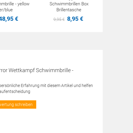
mbrille - yellow
Schwimmbrillen Box
T
er/blue
Brillentasche
48,
95
€
8,
95
€
9,
95
€
15,
95
€
irror Wettkampf Schwimmbrille -
 persönliche Erfahrung mit diesem Artikel und helfen
Kaufentscheidung
wertung schreiben