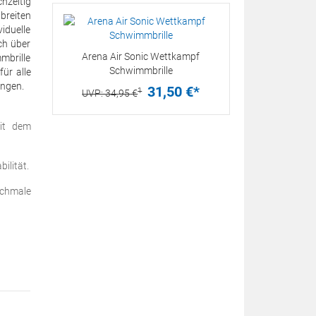
hzeitig
breiten
iduelle
ch über
Arena Air Sonic Wettkampf
mbrille
Schwimmbrille
ür alle
ungen.
31,
50
€
*
1
UVP:
34,
95
€
mit dem
ilität.
Schmale