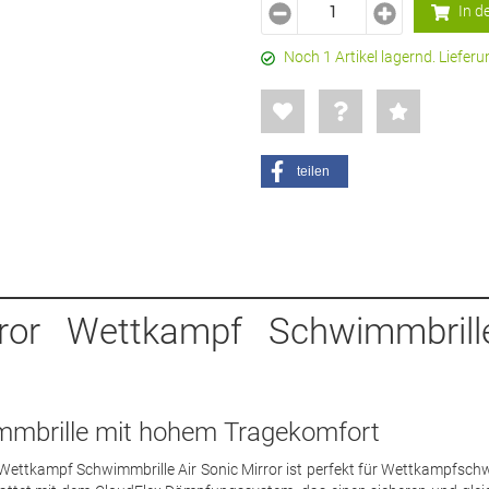
In d
Noch 1 Artikel lagernd. Liefe
teilen
ror Wettkampf Schwimmbrill
mmbrille mit hohem Tragekomfort
 Wettkampf Schwimmbrille Air Sonic Mirror ist perfekt für Wettkampfsc