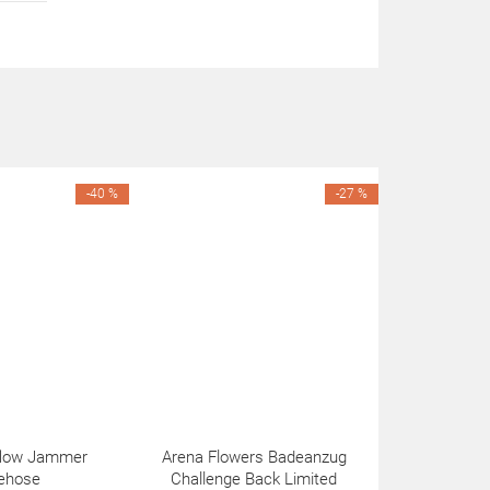
-40 %
-27 %
eflow Jammer
Arena Flowers Badeanzug
ehose
Challenge Back Limited