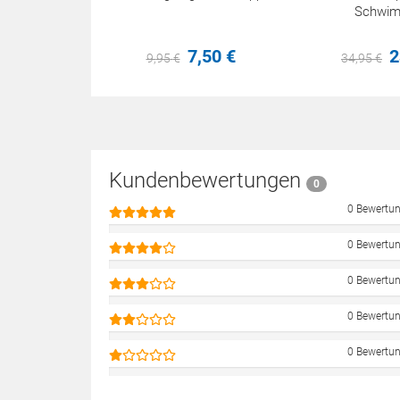
Schwimm
7,
50
€
2
9,
95
€
34,
95
€
Kundenbewertungen
0
0 Bewertu
0 Bewertu
0 Bewertu
0 Bewertu
0 Bewertu