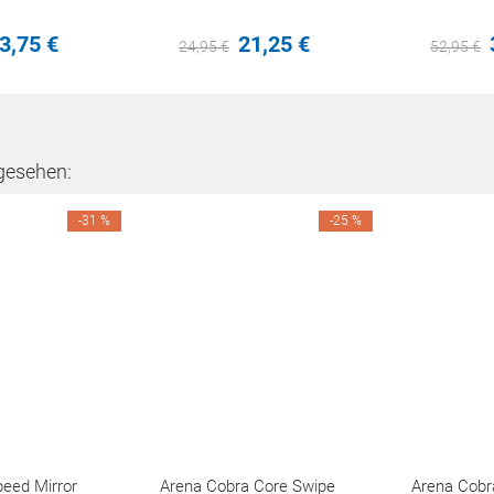
3,
75
€
21,
25
€
24,
95
€
52,
95
€
gesehen:
-31 %
-25 %
peed Mirror
Arena Cobra Core Swipe
Arena Cobr