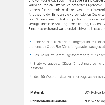
und von World Aquatics (FINA) zugelassen. Ausgest
kaum spürbaren Sitz mit verbesserter Ergonomie und
Gläsern für optimale seitliche Sicht. Im Lieferum
Anpassung der Brille an die verschiedenen Gesicht
eine Schnalle am Hinterkopf perfekt anpassen und 
verfügt über eine Anti-Fog Beschichtung, UV-Schutz u
Einsatzbereiche und variierende Lichtverhältnisse 
Genieße das ultraleichte Tragegefühl mit di
brandneuen CloudFlex Dämpfungssystem ausgestattet
Das CloudFlex Dämpfungssystem sorgt für sichere
Breite verspiegelte Gläser für optimale seitli
Passform.
Ideal für Wettkampfschwimmer, zugelassen von W
Material:
50% Polycarbo
Rahmenfarbe/Glasfarbe:
blue/white, aq