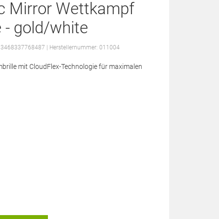
ic Mirror Wettkampf
 - gold/white
: 3468337768487
| Herstellernummer: 011004
rille mit CloudFlex-Technologie für maximalen