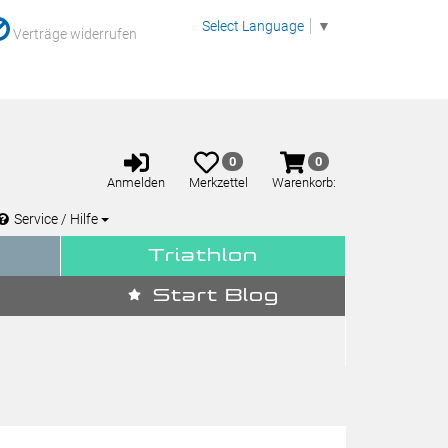
Select Language
▼
Verträge widerrufen
Anmelden
Merkzettel
Warenkorb
0
0
aufklappen
aufklappen
Anmelden
Merkzettel
Warenkorb:
Service / Hilfe
Triathlon
Start Blog