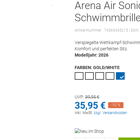
Arena Air Son
Schwimmbrille
Artikel-Nummer:
74365435215
| EAN
Verspiegelte Wettkampf-Schwimmb
Komfort und perfekten Sitz.
Modelljahr: 2026
FARBEN:
GOLD/WHITE
UVP:
39,
95
€
35,
95
€
-10 %
inkl. MwSt.
zzgl. Versandkosten