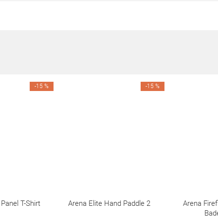
-15 %
-15 %
anel T-Shirt
Arena Elite Hand Paddle 2
Arena Fir
Bad