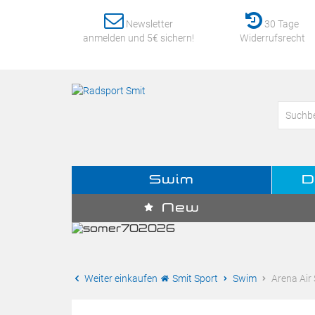
Newsletter
30 Tage
anmelden und 5€ sichern!
Widerrufsrecht
Swim
D
New
Weiter einkaufen
Smit Sport
Swim
Arena Air 