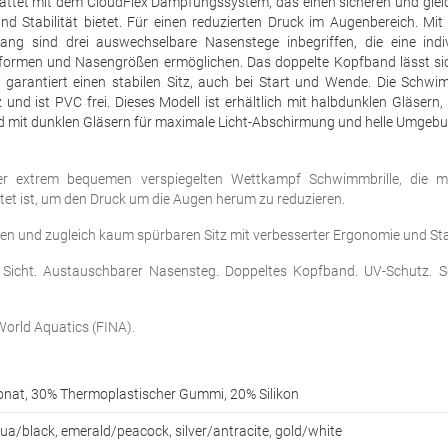
attet mit dem CloudFlex Dämpfungssystem, das einen sicheren und gleic
 Stabilität bietet. Für einen reduzierten Druck im Augenbereich. Mit 
fang sind drei auswechselbare Nasenstege inbegriffen, die eine indiv
sformen und Nasengrößen ermöglichen. Das doppelte Kopfband lässt si
garantiert einen stabilen Sitz, auch bei Start und Wende. Die Schwim
nd ist PVC frei. Dieses Modell ist erhältlich mit halbdunklen Gläsern, f
und mit dunklen Gläsern für maximale Licht-Abschirmung und helle Umgeb
eser extrem bequemen verspiegelten Wettkampf Schwimmbrille, die 
 ist, um den Druck um die Augen herum zu reduzieren.
n und zugleich kaum spürbaren Sitz mit verbesserter Ergonomie und Stab
che Sicht. Austauschbarer Nasensteg. Doppeltes Kopfband. UV-Schutz. 
orld Aquatics (FINA).
nat, 30% Thermoplastischer Gummi, 20% Silikon
ua/black, emerald/peacock, silver/antracite, gold/white