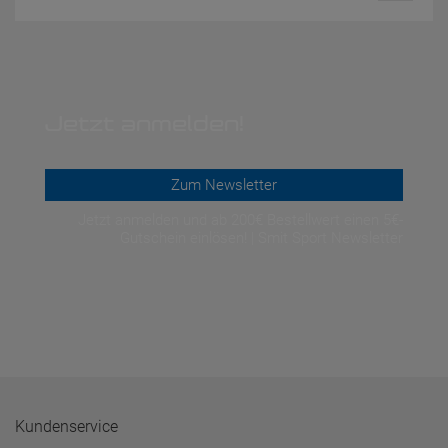
Jetzt anmelden!
Zum Newsletter
Jetzt anmelden und ab 200€ Bestellwert einen 5€-
Gutschein einlösen! | Smit Sport Newsletter
Kundenservice