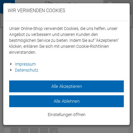
Menü
WIR VERWENDEN COOKIES
Service / Hilfe
Unser Online-Shop verwendet Cookies, die uns helfen, unser
Angebot zu verbessern und unseren Kunden den
bestmöglichen Service zu bieten. Indem Sie auf "Akzeptieren"
klicken, erklären Sie sich mit unseren Cookie-Richtlinien
einverstanden.
Arena Basic Ankle Socken 2er Pack - S (35-
Impressum
Datenschutz
38) white
Artikel-Nummer:
49269170769
| EAN: 3468334923841
Alle Akzeptieren
Die Socken sind aus feuchtigkeitsabsorbierendem Stoff mit
integrierter Stütze und Polsterung zum Abfedern des Tritts
Alle Ablehnen
gefertigt.
Modelljahr: 2018
Einstellungen öffnen
FARBEN:
WHITE