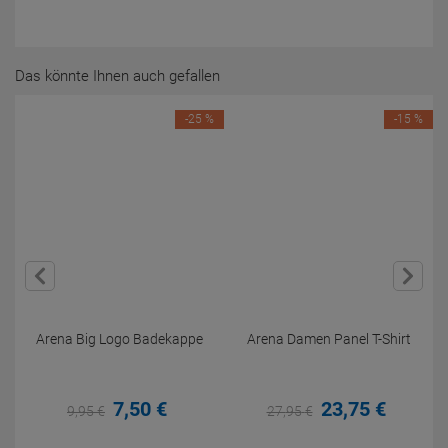
Das könnte Ihnen auch gefallen
-25 %
-15 %
Arena Big Logo Badekappe
Arena Damen Panel T-Shirt
7,
50
€
23,
75
€
9,
95
€
27,
95
€