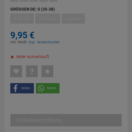
GRÖSSEN DE:
S (35-38)
S (35-38)
M (39-42)
L (43-46)
9,
95
€
inkl. MwSt.
zzgl. Versandkosten
leider ausverkauft
teilen
teilen
Artikelbeschreibung