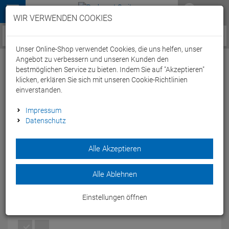
Menü
WIR VERWENDEN COOKIES
Service / Hilfe
Unser Online-Shop verwendet Cookies, die uns helfen, unser
Angebot zu verbessern und unseren Kunden den
bestmöglichen Service zu bieten. Indem Sie auf "Akzeptieren"
klicken, erklären Sie sich mit unseren Cookie-Richtlinien
einverstanden.
Arena Bodylift Makimurax Badeanzug
Impressum
Datenschutz
Strap Back, Low C Cup - 38 black/white
Artikel-Nummer:
65148172065
| EAN: 3468333428996
|
Alle Akzeptieren
Herstellernummer: 28813
Der Arena Bodylift Makimurax Badeanzug Strap Back, Low C
Alle Ablehnen
Cup ist 100% chlorresistent, UV-Schutz UPF 50+
Modelljahr: 2022
Einstellungen öffnen
FARBEN:
BLACK/WHITE