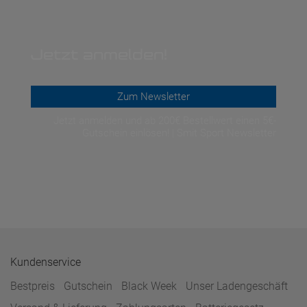
Jetzt anmelden!
Zum Newsletter
Jetzt anmelden und ab 200€ Bestellwert einen 5€-
Gutschein einlösen! | Smit Sport Newsletter
Kundenservice
Bestpreis
Gutschein
Black Week
Unser Ladengeschäft