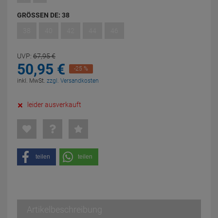
GRÖSSEN DE:
38
38
40
42
44
46
UVP:
67,
95
€
50,
95
€
-25 %
inkl. MwSt.
zzgl. Versandkosten
leider ausverkauft
teilen
teilen
Artikelbeschreibung