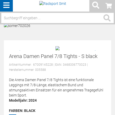
Menü
Service / Hilfe
Arena Damen Panel 7/8 Tights - S black
Artikel-Nummer:
67009145228
| EAN: 3468336770023
|
Herstellernummer: 005588
Die Arena Damen Panel 7/8 Tights ist eine funktionale
Leggings mit 7/8-Länge, elastischem Bund und
atmungsaktiven Einsätzen für ein angenehmes Tragegefühl
beim Sport.
Modelljahr: 2024
FARBEN:
BLACK