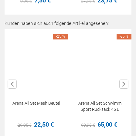
7,
50
€
23,
75
€
9,
95
€
27,
95
€
Kunden haben sich auch folgende Artikel angesehen:
-25 %
-35 %
Arena All Set Mesh Beutel
Arena All Set Schwimm
Sport Rucksack 45 L
22,
50
€
65,
00
€
29,
95
€
99,
95
€