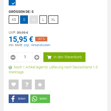
GRÖSSEN DE:
S
XS
S
M
L
XL
UVP:
39,
95
€
15,
95
€
-60 %
inkl. MwSt.
zzgl. Versandkosten
In den Warenkorb
Noch 1 Artikel lagernd. Lieferung nach Deutschland 1-3
Werktage.
teilen
teilen