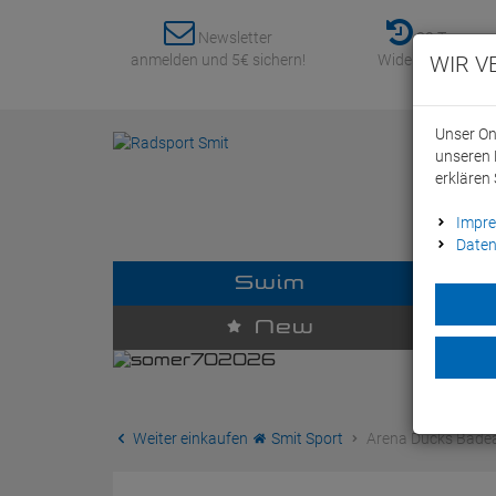
Newsletter
30 Tage
anmelden und 5€ sichern!
Widerrufsrecht
WIR V
Unser On
unseren 
erklären 
Impr
Daten
Swim
D
New
Weiter einkaufen
Smit Sport
Arena Ducks Badea