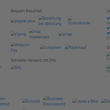
Bequem Bezahlen
U
Mi
D
S
Schneller Versand mit DHL
n