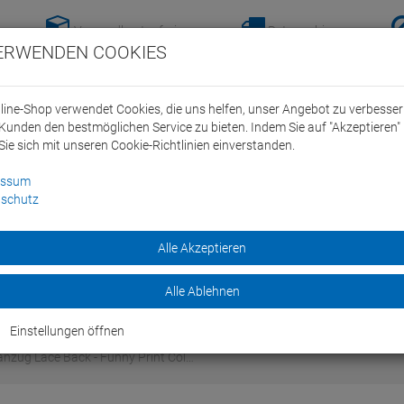
Versandkostenfreie-
Retoure hier
ERWENDEN COOKIES
Lieferung nach
anmelden!
Deutschland ab 100€
line-Shop verwendet Cookies, die uns helfen, unser Angebot zu verbesse
Kunden den bestmöglichen Service zu bieten. Indem Sie auf "Akzeptieren" 
Sie sich mit unseren Cookie-Richtlinien einverstanden.
essum
schutz
ein Swim Team
Bike
Alle Akzeptieren
Marken
Sale
Alle Ablehnen
Einstellungen öffnen
nzug Lace Back - Funny Print Col…