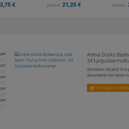
3,
75
€
21,
25
€
24,
95
€
52,
95
€
Arena Ducks Badean
ngen
34 turquoise mult
ngen
Schreiben Sie jetzt Ihre
Sie anderen bei deren 
ngen
Einloggen und Be
ngen
ngen