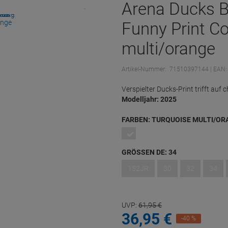
Arena Ducks B
Funny Print Co
multi/orange
Artikel-Nummer:
71510397144
| EAN
Verspielter Ducks-Print trifft au
Modelljahr: 2025
FARBEN:
TURQUOISE MULTI/OR
GRÖSSEN DE:
34
152JR
30
32
34
UVP:
61,
95
€
36,
95
€
-40 %