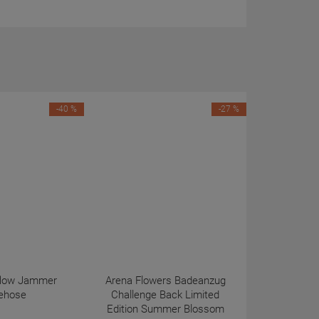
-40 %
-27 %
eflow Jammer
Arena Flowers Badeanzug
ehose
Challenge Back Limited
Edition Summer Blossom