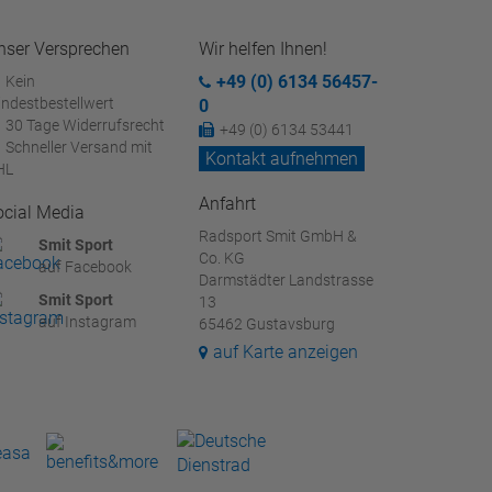
nser Versprechen
Wir helfen Ihnen!
+49 (0) 6134 56457-
Kein
ndestbestellwert
0
30 Tage Widerrufsrecht
+49 (0) 6134 53441
Schneller Versand mit
Kontakt aufnehmen
HL
Anfahrt
ocial Media
Radsport Smit GmbH &
Smit Sport
Co. KG
auf Facebook
Darmstädter Landstrasse
Smit Sport
13
auf Instagram
65462 Gustavsburg
auf Karte anzeigen