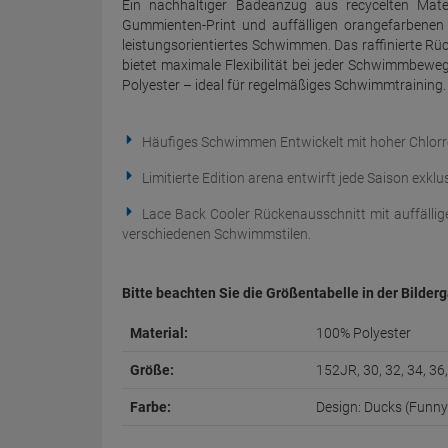
Ein nachhaltiger Badeanzug aus recycelten Mate
Gummienten-Print und auffälligen orangefarbenen T
leistungsorientiertes Schwimmen. Das raffinierte R
bietet maximale Flexibilität bei jeder Schwimmbewe
Polyester – ideal für regelmäßiges Schwimmtraining.
Häufiges Schwimmen Entwickelt mit hoher Chlorr
Limitierte Edition arena entwirft jede Saison exklu
Lace Back Cooler Rückenausschnitt mit auffälli
verschiedenen Schwimmstilen.
Bitte beachten Sie die Größentabelle in der Bilderg
Material:
100% Polyester
Größe:
152JR, 30, 32, 34, 36,
Farbe:
Design: Ducks (Funny 