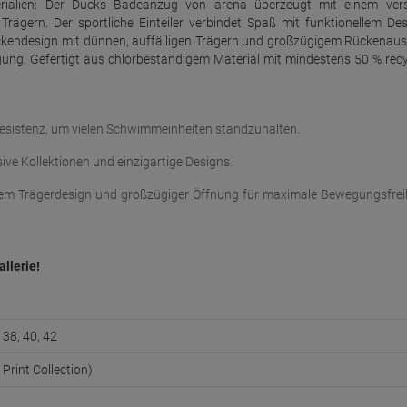
rialien: Der Ducks Badeanzug von arena überzeugt mit einem vers
rägern. Der sportliche Einteiler verbindet Spaß mit funktionellem Des
ückendesign mit dünnen, auffälligen Trägern und großzügigem Rückenaus
gung. Gefertigt aus chlorbeständigem Material mit mindestens 50 % rec
esistenz, um vielen Schwimmeinheiten standzuhalten.
sive Kollektionen und einzigartige Designs.
gem Trägerdesign und großzügiger Öffnung für maximale Bewegungsfreih
allerie!
 38, 40, 42
Print Collection)