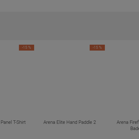
-15 %
-15 %
anel T-Shirt
Arena Elite Hand Paddle 2
Arena Fir
Bad