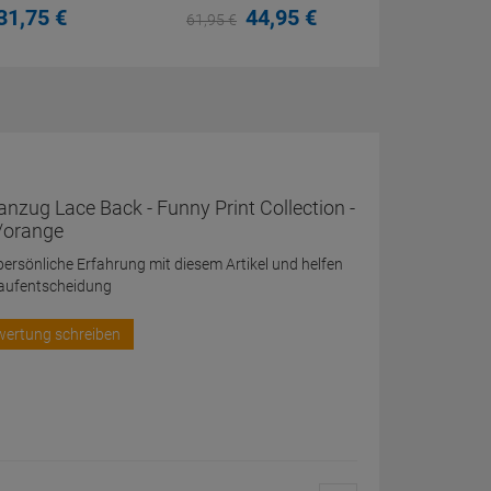
31,
75
€
44,
95
€
61,
95
€
zug Lace Back - Funny Print Collection -
i/orange
 persönliche Erfahrung mit diesem Artikel und helfen
Kaufentscheidung
wertung schreiben