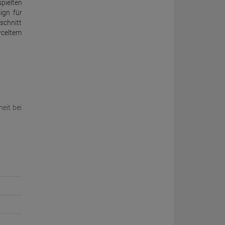
pielten
ign für
schnitt
yceltem
eit bei