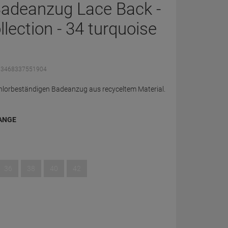
adeanzug Lace Back -
llection - 34 turquoise
: 3468337551904
f chlorbeständigen Badeanzug aus recyceltem Material.
ANGE
36
38
40
42