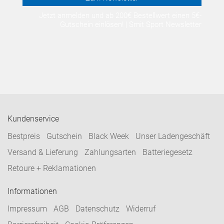
Jetzt anmelden und ab 200€ Bestellwert einen 5€-
Gutschein einlösen! | Smit Sport Newsletter
Kundenservice
Bestpreis
Gutschein
Black Week
Unser Ladengeschäft
Versand & Lieferung
Zahlungsarten
Batteriegesetz
Retoure + Reklamationen
Informationen
Impressum
AGB
Datenschutz
Widerruf