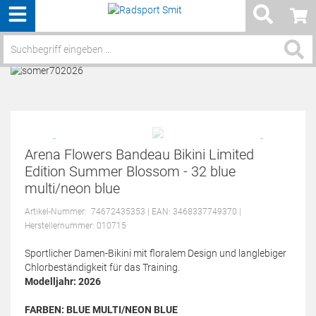
Menü
Service / Hilfe
Arena Flowers Bandeau Bikini Limited
Edition Summer Blossom - 32 blue
multi/neon blue
Artikel-Nummer:
74672435353
| EAN: 3468337749370
|
Herstellernummer: 010715
Sportlicher Damen-Bikini mit floralem Design und langlebiger
Chlorbeständigkeit für das Training.
Modelljahr: 2026
FARBEN:
BLUE MULTI/NEON BLUE