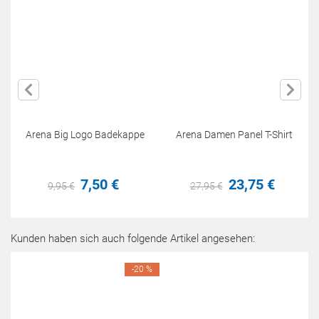
Arena Big Logo Badekappe
Arena Damen Panel T-Shirt
7,
50
€
23,
75
€
9,
95
€
27,
95
€
Kunden haben sich auch folgende Artikel angesehen:
-20 %