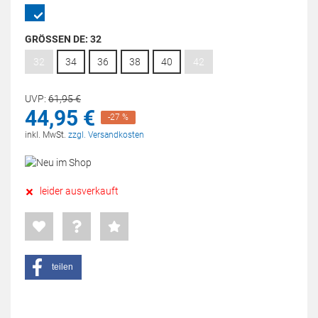
GRÖSSEN DE:
32
32
34
36
38
40
42
UVP:
61,
95
€
44,
95
€
-27 %
inkl. MwSt.
zzgl. Versandkosten
leider ausverkauft
teilen