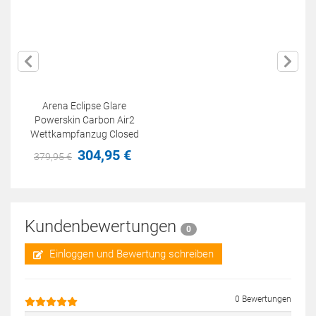
Arena Eclipse Glare
Powerskin Carbon Air2
Wettkampfanzug Closed
Back Limited Edition
304,
95
€
379,
95
€
Kundenbewertungen
0
Einloggen und Bewertung schreiben
0 Bewertungen