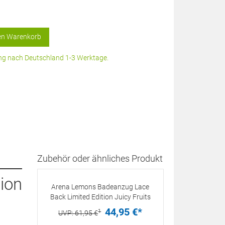
en Warenkorb
rung nach Deutschland 1-3 Werktage.
Zubehör oder ähnliches Produkt
ion
Arena Lemons Badeanzug Lace
Back Limited Edition Juicy Fruits
44,
95
€
*
1
UVP:
61,
95
€