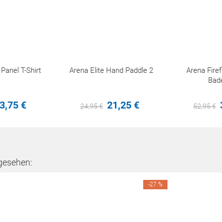
anel T-Shirt
Arena Elite Hand Paddle 2
Arena Fir
Bad
3,
75
€
21,
25
€
24,
95
€
52,
95
€
gesehen:
-27 %