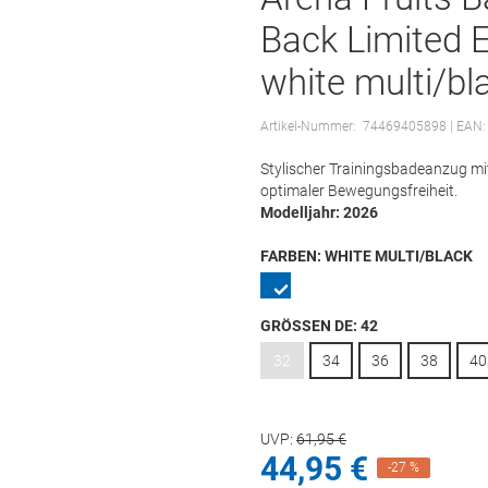
Back Limited Ed
white multi/bl
Artikel-Nummer:
74469405898
| EAN
Stylischer Trainingsbadeanzug mi
optimaler Bewegungsfreiheit.
Modelljahr: 2026
FARBEN:
WHITE MULTI/BLACK
GRÖSSEN DE:
42
32
34
36
38
40
UVP:
61,
95
€
44,
95
€
-27 %