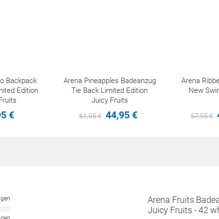
o Backpack
Arena Pineapples Badeanzug
Arena Ribb
ited Edition
Tie Back Limited Edition
New Swi
Fruits
Juicy Fruits
95
€
44,
95
€
61,
95
€
57,
95
€
Arena Fruits Badea
ngen
Juicy Fruits - 42 w
ngen