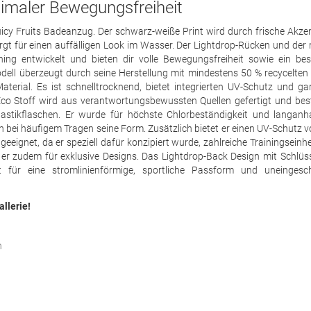
imaler Bewegungsfreiheit
uicy Fruits Badeanzug. Der schwarz-weiße Print wird durch frische Akze
t für einen auffälligen Look im Wasser. Der Lightdrop-Rücken und der m
ining entwickelt und bieten dir volle Bewegungsfreiheit sowie ein be
dell überzeugt durch seine Herstellung mit mindestens 50 % recycelten
terial. Es ist schnelltrocknend, bietet integrierten UV-Schutz und gar
co Stoff wird aus verantwortungsbewussten Quellen gefertigt und bes
astikflaschen. Er wurde für höchste Chlorbeständigkeit und langanh
h bei häufigem Tragen seine Form. Zusätzlich bietet er einen UV-Schutz v
eignet, da er speziell dafür konzipiert wurde, zahlreiche Trainingseinhe
eht er zudem für exklusive Designs. Das Lightdrop-Back Design mit Schlüs
 für eine stromlinienförmige, sportliche Passform und uneingesc
allerie!
n