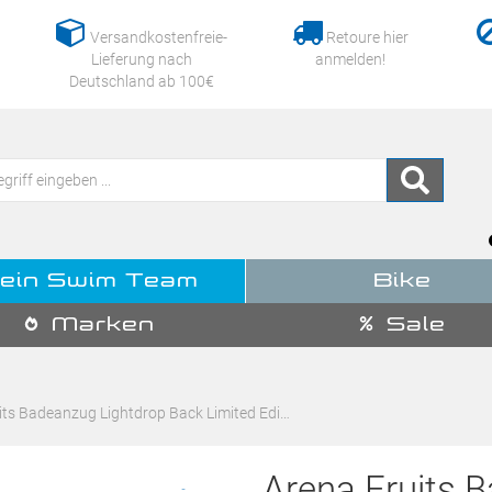
Versandkostenfreie-
Retoure hier
Lieferung nach
anmelden!
Deutschland ab 100€
ein Swim Team
Bike
Marken
Sale
its Badeanzug Lightdrop Back Limited Edi…
Arena Fruits 