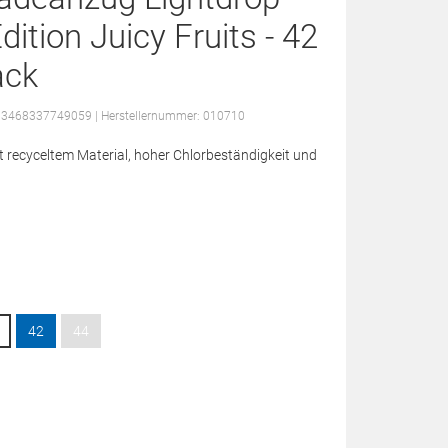
ition Juicy Fruits - 42
ack
: 3468337749059
| Herstellernummer: 010710
t recyceltem Material, hoher Chlorbeständigkeit und
42
44