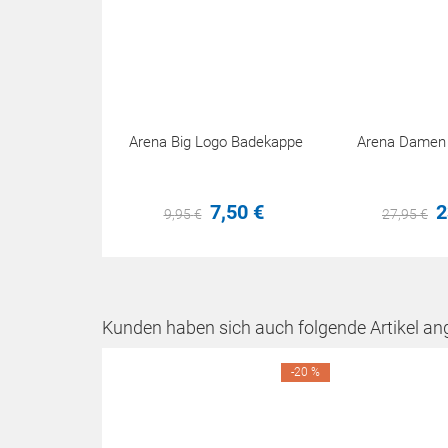
Arena Big Logo Badekappe
Arena Damen P
7,
50
€
2
9,
95
€
27,
95
€
Kunden haben sich auch folgende Artikel an
-20 %