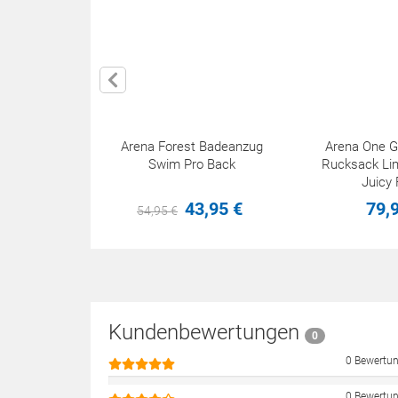
Arena Forest Badeanzug
Arena One G
Swim Pro Back
Rucksack Lim
Juicy 
43,
95
€
79,
54,
95
€
Kundenbewertungen
0
0 Bewertu
0 Bewertu