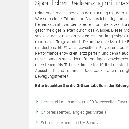
Sportlicher Badeanzug mit max
Bring noch mehr Energie in dein Training mit dem J
Wassermelone, Zitrone und Ananas lebendig und sorg
Beinausschnitt wurden speziell für intensives Tra
geschmeidiges Gleiten durch das Wasser. Dieses Mo
sowie durch ein chlorresistentes und langlebiges Ma
maximalen Tragekomfort. Der innovative Max Life E
mindestens 50 % aus recyceltem Polyester aus Pl
Performance entwickelt, sitzt perfekt und behält auc
Dieser Badeanzug ist ideal für häufiges Schwimmen ge
überstehen. Als Teil einer limitierten Kollektion st
Ausschnitt und dünnen Racerback-Trägern sorgt
Bewegungsfreiheit.
Bitte beachten Sie die Größentabelle in der Bilderg
Hergestellt mit mindestens 50 % recycelten Faser
Chlorresistentes, langlebiges Material
Schnell trocknend mit UV-Schutz