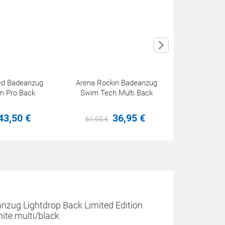
ed Badeanzug
Arena Rockin Badeanzug
Arena Shape
m Pro Back
Swim Tech Multi Back
Cup Badea
43,
50
€
36,
95
€
61,
95
€
61,
25
€
nzug Lightdrop Back Limited Edition
hite multi/black