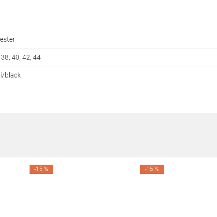
ester
 38, 40, 42, 44
i/black
-15 %
-15 %