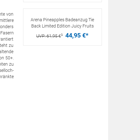
nte von
Arena Pineapples Badeanzug Tie
ittlere
Back Limited Edition Juicy Fruits
sonders
 Fasern
44,
95
€
*
1
UVP:
61,
95
€
antiert
teht zu
altende
on 50+.
iten zu
selloch-
hränkte