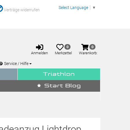
Select Language
▼
Verträge widerrufen
Anmelden
Merkzettel
Warenkorb
0
0
aufklappen
aufklappen
Anmelden
Merkzettel
Warenkorb:
Service / Hilfe
Triathlon
Start Blog
Badeanzug Lightdrop