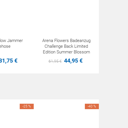
eflow Jammer
Arena Flowers Badeanzug
ehose
Challenge Back Limited
Edition Summer Blossom
31,
75
€
44,
95
€
61,
95
€
-25 %
-40 %