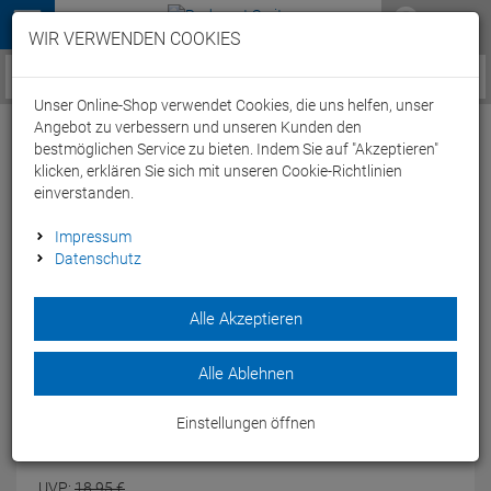
Menü
WIR VERWENDEN COOKIES
Service / Hilfe
Unser Online-Shop verwendet Cookies, die uns helfen, unser
Angebot zu verbessern und unseren Kunden den
bestmöglichen Service zu bieten. Indem Sie auf "Akzeptieren"
klicken, erklären Sie sich mit unseren Cookie-Richtlinien
einverstanden.
Arena HD Badekappe - flowers
Impressum
Datenschutz
Artikel-Nummer:
73952435219
| Herstellernummer: 005572
Alle Akzeptieren
Stylische Silikon-Badekappe mit Wasser-Motiv für
Fitnessschwimmer.
Modelljahr: 2026
Alle Ablehnen
FARBEN:
FLOWERS
Einstellungen öffnen
UVP:
18,
95
€