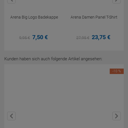
Arena Big Logo Badekappe
Arena Damen Panel T-Shirt
7,
50
€
23,
75
€
9,
95
€
27,
95
€
Kunden haben sich auch folgende Artikel angesehen:
-10 %