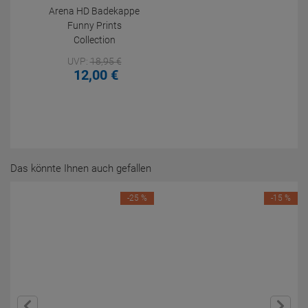
Arena HD Badekappe
Funny Prints
Collection
UVP:
18,
95
€
12,
00
€
Das könnte Ihnen auch gefallen
-25 %
-15 %