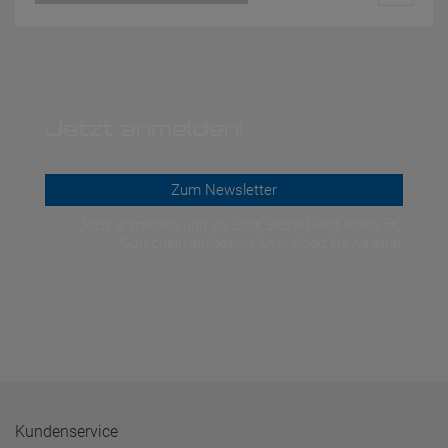
Jetzt anmelden!
Zum Newsletter
Jetzt anmelden und ab 200€ Bestellwert einen 5€-
Gutschein einlösen! | Smit Sport Newsletter
Kundenservice