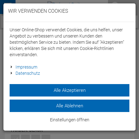
Menü
WIR VERWENDEN COOKIES
Service / Hilfe
Unser Online-Shop verwendet Cookies, die uns helfen, unser
Angebot zu verbessern und unseren Kunden den
bestmöglichen Service zu bieten. Indem Sie auf "Akzeptieren"
klicken, erklären Sie sich mit unseren Cookie-Richtlinien
einverstanden.
Arena Junior Girl Powerskin ST 2.0
Impressum
Datenschutz
Wettkampfanzug FBSL, Open Back - 128
black
Alle Akzeptieren
Artikel-Nummer:
52586145202
| EAN: 3468335756554
DerJunior Powerskin ST 2.0 markiert eine neue Generation
Alle Ablehnen
mit einem klassischen Arena-Hochleistungs-Rennanzug.
Modelljahr: 2020
Einstellungen öffnen
FARBEN:
BLACK