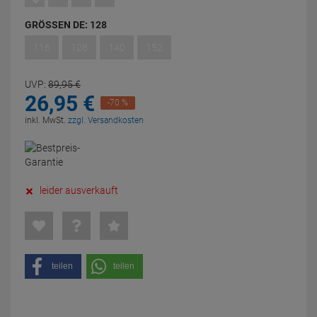
GRÖSSEN DE:
128
116
128
140
152
UVP:
89,
95
€
26,
95
€
-70 %
inkl. MwSt.
zzgl. Versandkosten
leider ausverkauft
teilen
teilen