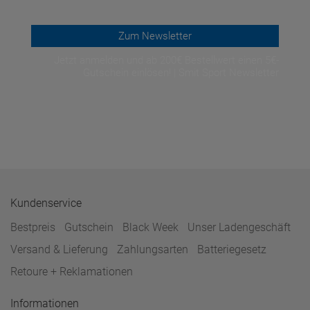
Zum Newsletter
Jetzt anmelden und ab 200€ Bestellwert einen 5€-
Gutschein einlösen! | Smit Sport Newsletter
Kundenservice
Bestpreis
Gutschein
Black Week
Unser Ladengeschäft
Versand & Lieferung
Zahlungsarten
Batteriegesetz
Retoure + Reklamationen
Informationen