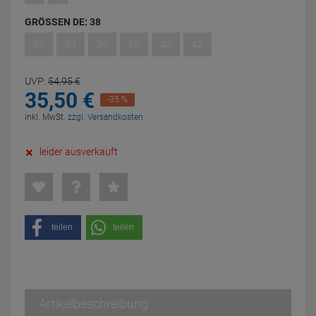
GRÖSSEN DE:
38
32
34
36
38
40
42
UVP:
54,
95
€
35,
50
€
-35 %
inkl. MwSt.
zzgl. Versandkosten
leider ausverkauft
teilen
teilen
Artikelbeschreibung