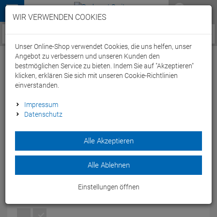
Menü
WIR VERWENDEN COOKIES
Service / Hilfe
Unser Online-Shop verwendet Cookies, die uns helfen, unser
Angebot zu verbessern und unseren Kunden den
bestmöglichen Service zu bieten. Indem Sie auf "Akzeptieren"
klicken, erklären Sie sich mit unseren Cookie-Richtlinien
einverstanden.
Arena Mountains Texture Badeanzug Light
Impressum
Datenschutz
Drop Back - 38 martinica/multi
Artikel-Nummer:
63928308498
| EAN: 3468336661536
Alle Akzeptieren
Der Arena Mountains Texture Badeanzug Light Drop Back ist
ein langlebiger und schnelltrocknender Badeanzug mit
Alle Ablehnen
auffälligem Design.
Modelljahr: 2022
Einstellungen öffnen
FARBEN:
MARTINICA/MULTI