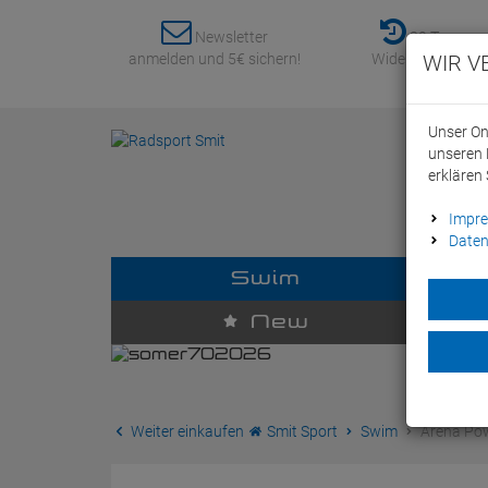
Newsletter
30 Tage
anmelden und 5€ sichern!
Widerrufsrecht
WIR V
Unser On
unseren 
erklären 
Impr
Daten
Swim
D
New
Weiter einkaufen
Smit Sport
Swim
Arena Pow