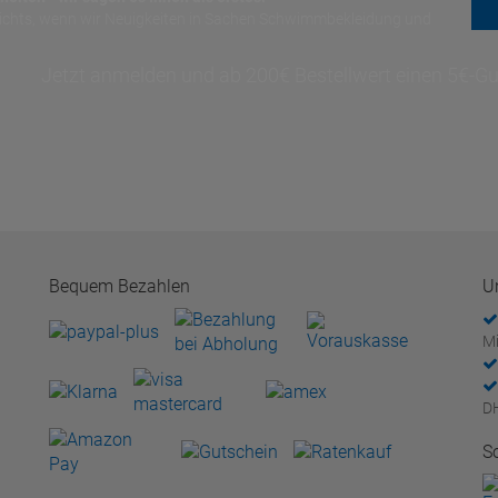
nichts, wenn wir Neuigkeiten in Sachen Schwimmbekleidung und
Jetzt anmelden und ab 200€ Bestellwert einen 5€-Gut
Bequem Bezahlen
U
Mi
D
S