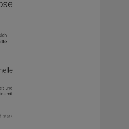
ose
sich
itte
elle
eit und
ins mit
d stark