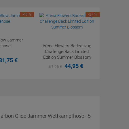
-40 %
-27 %
eflow Jammer
ehose
Arena Flowers Badeanzug
Challenge Back Limited
Edition Summer Blossom
31,
75
€
44,
95
€
61,
95
€
Carbon Glide Jammer Wettkampfhose - 5