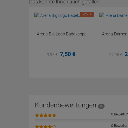
Das könnte Ihnen auch gefallen
-25 %
Arena Big Logo Badekappe
Arena Damen P
7,
50
€
2
9,
95
€
27,
95
€
Kundenbewertungen
0
0 Bewertu
0 Bewertu