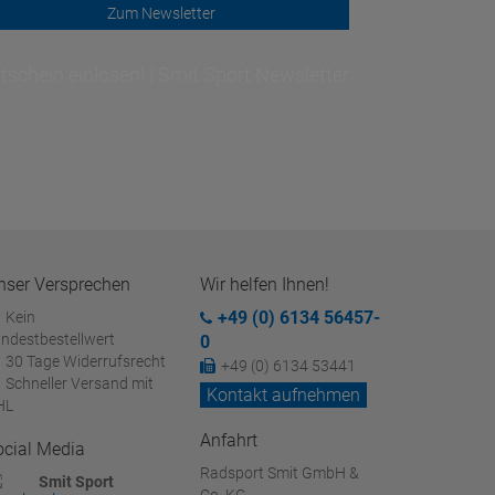
Zum Newsletter
schein einlösen! | Smit Sport Newsletter
nser Versprechen
Wir helfen Ihnen!
+49 (0) 6134 56457-
Kein
ndestbestellwert
0
30 Tage Widerrufsrecht
+49 (0) 6134 53441
Schneller Versand mit
Kontakt aufnehmen
HL
Anfahrt
ocial Media
Radsport Smit GmbH &
Smit Sport