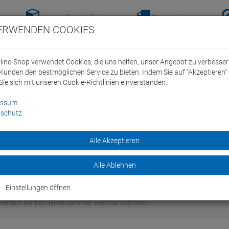
Versandkostenfreie-
Retoure hier
ERWENDEN COOKIES
Lieferung nach
anmelden!
Deutschland ab 100€
line-Shop verwendet Cookies, die uns helfen, unser Angebot zu verbesse
Kunden den bestmöglichen Service zu bieten. Indem Sie auf "Akzeptieren" 
Sie sich mit unseren Cookie-Richtlinien einverstanden.
essum
schutz
ein Swim Team
Bike
Alle Akzeptieren
Marken
Sale
Alle Ablehnen
Einstellungen öffnen
erskin Carbon Glide Jammer Wettkampfhose…