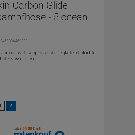
in Carbon Glide
ampfhose - 5 ocean
: 3468336460023
 Jammer Wettkampfhose ist eine glatte ultraleichte
 Unterwasserphase.
4
5
oder
20.00 € mtl.