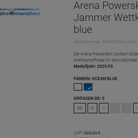
Arena Powersk
Jammer Wettk
blue
Artikel-Nummer:
59350233610
| EAN
Die Arena Powerskin Carbon Glide
Wettkampfhose für eine optimale
Modelljahr: 2025 FS
FARBEN:
OCEAN BLUE
GRÖSSEN DE:
5
00
0
1
2
3
UVP:
325,
00
€