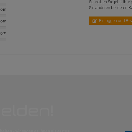
Schreiben Sie jetzt Ihre
Sie anderen bei deren 
ngen
Einloggen und Be
ngen
ngen
elden!
eiten - wir sagen es Ihnen als erstes!