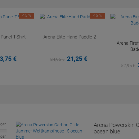
-15 %
-15 %
anel T-Shirt
Arena Elite Hand Paddle 2
Arena Fir
Bad
3,
75
€
21,
25
€
24,
95
€
52,
95
€
Arena Powerskin 
ngen
ocean blue
ngen