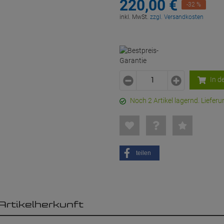
220,
00
€
-32 %
inkl. MwSt.
zzgl. Versandkosten
In d
Noch 2 Artikel lagernd. Liefe
teilen
Artikelherkunft