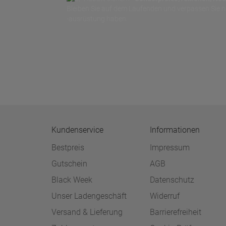
Bleiben Sie auf dem Laufenden und verpassen Sie 
-ausrüstung haben.
Kundenservice
Informationen
Bestpreis
Impressum
Gutschein
AGB
Black Week
Datenschutz
Unser Ladengeschäft
Widerruf
Versand & Lieferung
Barrierefreiheit