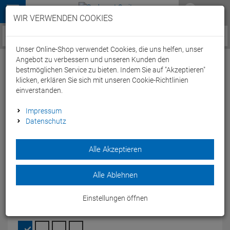
Menü
WIR VERWENDEN COOKIES
Service / Hilfe
Unser Online-Shop verwendet Cookies, die uns helfen, unser
Angebot zu verbessern und unseren Kunden den
bestmöglichen Service zu bieten. Indem Sie auf "Akzeptieren"
klicken, erklären Sie sich mit unseren Cookie-Richtlinien
einverstanden.
Arena Powerskin ST Next Junior Girl
Impressum
Datenschutz
Wettkampfanzug Open Back - 152 black
Artikel-Nummer:
67746145204
| EAN: 3468337098195
|
Alle Akzeptieren
Herstellernummer: 005877
Spüre den Unterschied in der überarbeiteten Version des
Alle Ablehnen
Wettkampfanzugs Powerskin ST Next für Mädchen.
Modelljahr: 2025 FS
Einstellungen öffnen
FARBEN:
BLACK