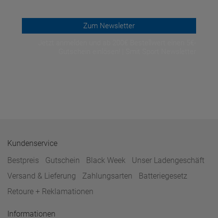
Zum Newsletter
Jetzt anmelden und ab 200€ Bestellwert einen 5€-
Gutschein einlösen! | Smit Sport Newsletter
Kundenservice
Bestpreis
Gutschein
Black Week
Unser Ladengeschäft
Versand & Lieferung
Zahlungsarten
Batteriegesetz
Retoure + Reklamationen
Informationen