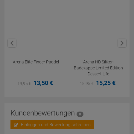
Arena Elite Finger Paddel
Arena HD Silikon
Badekappe Limited Edition
Dessert Life
13,
50
€
15,
25
€
19,
95
€
18,
95
€
Kundenbewertungen
0
Einloggen und Bewertung schreiben