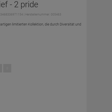
ef - 2 pride
: 3468336971154
| Herstellernummer: 005463
artigen limitierten Kollektion, die durch Diversität und
8