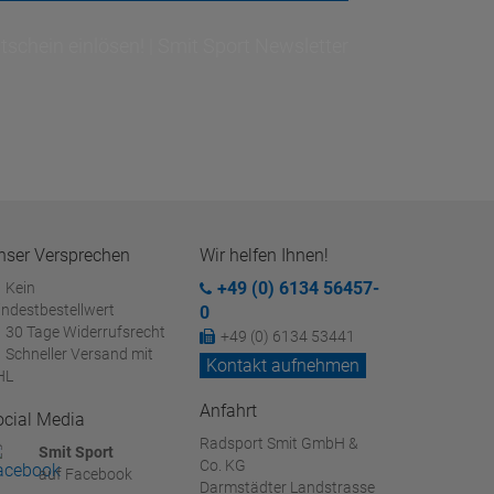
schein einlösen! | Smit Sport Newsletter
nser Versprechen
Wir helfen Ihnen!
+49 (0) 6134 56457-
Kein
ndestbestellwert
0
30 Tage Widerrufsrecht
+49 (0) 6134 53441
Schneller Versand mit
Kontakt aufnehmen
HL
Anfahrt
ocial Media
Radsport Smit GmbH &
Smit Sport
Co. KG
auf Facebook
Darmstädter Landstrasse