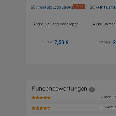
-25 %
Arena Big Logo Badekappe
Arena Damen P
7,
50
€
2
9,
95
€
27,
95
€
Kundenbewertungen
0
0 Bewertu
0 Bewertu