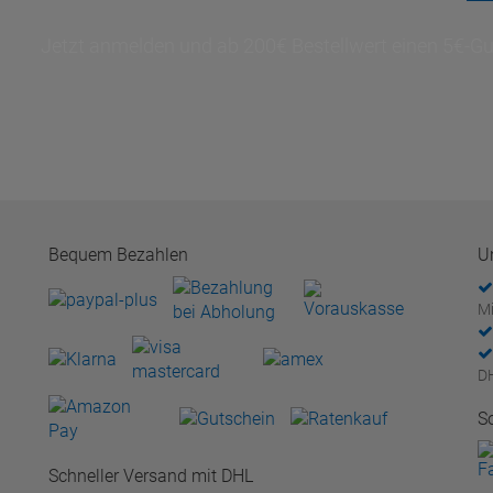
Jetzt anmelden und ab 200€ Bestellwert einen 5€-Gut
Bequem Bezahlen
U
Mi
D
S
Schneller Versand mit DHL