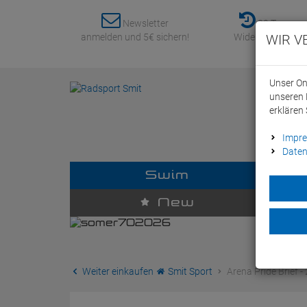
Newsletter
30 Tage
anmelden und 5€ sichern!
Widerrufsrecht
WIR V
Unser On
unseren 
erklären 
Impr
Daten
Swim
D
New
Weiter einkaufen
Smit Sport
Arena Pride Brief - 