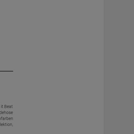
 it Beat
adehose
nfarben
ektion,