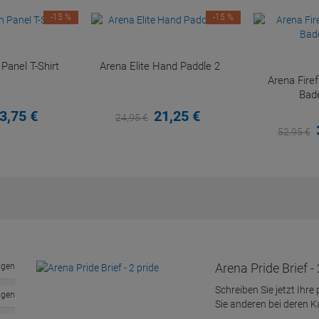
-15 %
-15 %
anel T-Shirt
Arena Elite Hand Paddle 2
Arena Fir
Bad
3,
75
€
21,
25
€
24,
95
€
52,
95
€
Arena Pride Brief - 
ngen
Schreiben Sie jetzt Ihre
ngen
Sie anderen bei deren 