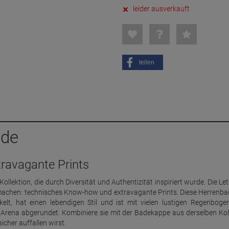
leider ausverkauft
teilen
ide
ravagante Prints
 Kollektion, die durch Diversität und Authentizität inspiriert wurde. Die Let
g machen: technisches Know-how und extravagante Prints. Diese Herrenb
elt, hat einen lebendigen Stil und ist mit vielen lustigen Regenboge
Arena abgerundet. Kombiniere sie mit der Badekappe aus derselben Koll
icher auffallen wirst.