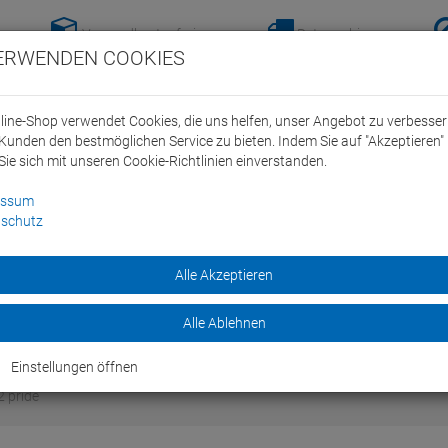
Versandkostenfreie-
Retoure hier
ERWENDEN COOKIES
Lieferung nach
anmelden!
Deutschland ab 100€
line-Shop verwendet Cookies, die uns helfen, unser Angebot zu verbesse
Kunden den bestmöglichen Service zu bieten. Indem Sie auf "Akzeptieren" 
Sie sich mit unseren Cookie-Richtlinien einverstanden.
essum
schutz
ein Swim Team
Bike
Alle Akzeptieren
Marken
Sale
Alle Ablehnen
Einstellungen öffnen
2 pride