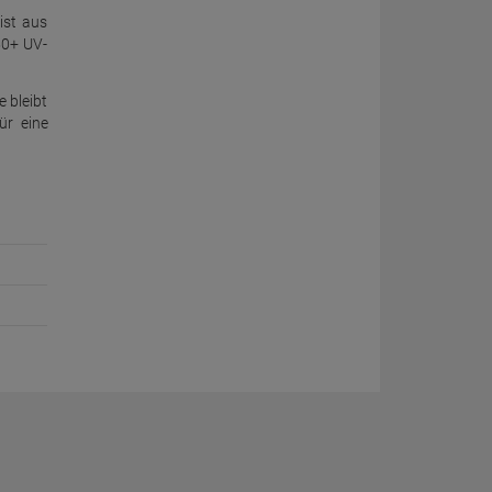
ist aus
50+ UV-
e bleibt
ür eine