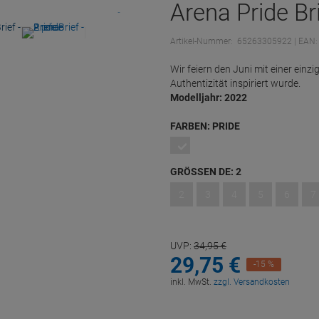
Arena Pride Bri
Artikel-Nummer:
65263305922
| EAN
Wir feiern den Juni mit einer einzig
Authentizität inspiriert wurde.
Modelljahr: 2022
FARBEN:
PRIDE
GRÖSSEN DE:
2
2
3
4
5
6
7
UVP:
34,
95
€
29,
75
€
-15 %
inkl. MwSt.
zzgl. Versandkosten