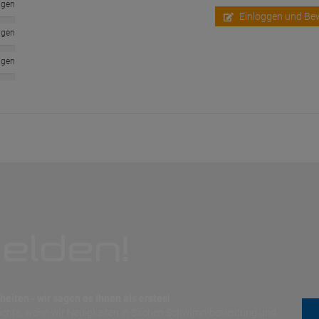
ngen
Einloggen und Be
ngen
ngen
elden!
eiten - wir sagen es Ihnen als erstes!
nichts, wenn wir Neuigkeiten in Sachen Schwimmbekleidung und