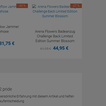
-40 %
-27 %
eflow Jammer
ehose
Arena Flowers Badeanzug
Challenge Back Limited
Edition Summer Blossom
31,
75
€
44,
95
€
61,
95
€
2 pride
 persönliche Erfahrung mit diesem Artikel und helfen
Kaufentscheidung