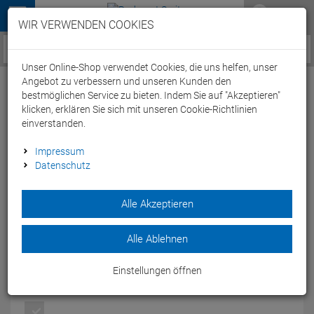
Menü
WIR VERWENDEN COOKIES
Service / Hilfe
Unser Online-Shop verwendet Cookies, die uns helfen, unser
Angebot zu verbessern und unseren Kunden den
bestmöglichen Service zu bieten. Indem Sie auf "Akzeptieren"
klicken, erklären Sie sich mit unseren Cookie-Richtlinien
einverstanden.
Arena Solid High Badeanzug navy/white
Impressum
Datenschutz
Swim Tech Back - 36 navy/white
Artikel-Nummer:
51466146111
| EAN: 3468335513812
Alle Akzeptieren
Der arena Solid Swim Tech Badeanzug ist vor allem für aktive
Schwimmerinnen geeignet, die ein maximales Wassergefühl
Alle Ablehnen
erfahren möchten.
Modelljahr: 2022
Einstellungen öffnen
FARBEN:
NAVY/WHITE