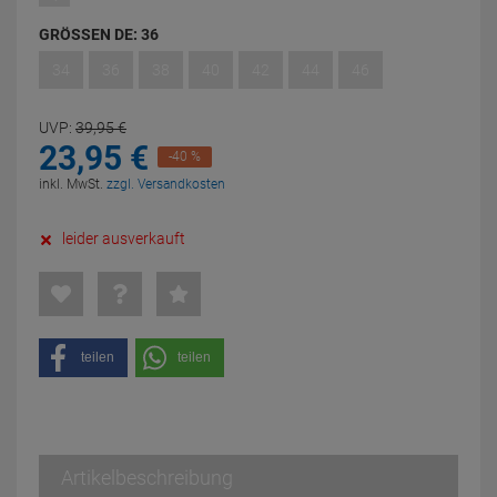
GRÖSSEN DE:
36
34
36
38
40
42
44
46
UVP:
39,
95
€
23,
95
€
-40 %
inkl. MwSt.
zzgl. Versandkosten
leider ausverkauft
teilen
teilen
Artikelbeschreibung