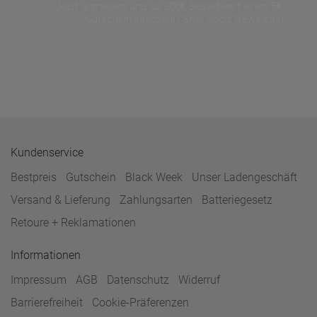
Jetzt anmelden und ab 200€ Bestellwert einen 5€-
Gutschein einlösen! | Smit Sport Newsletter
Kundenservice
Bestpreis
Gutschein
Black Week
Unser Ladengeschäft
Versand & Lieferung
Zahlungsarten
Batteriegesetz
Retoure + Reklamationen
Informationen
Impressum
AGB
Datenschutz
Widerruf
Barrierefreiheit
Cookie-Präferenzen