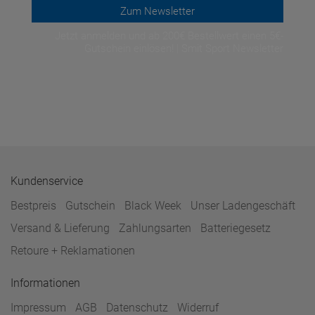
Zum Newsletter
Jetzt anmelden und ab 200€ Bestellwert einen 5€-
Gutschein einlösen! | Smit Sport Newsletter
Kundenservice
Bestpreis
Gutschein
Black Week
Unser Ladengeschäft
Versand & Lieferung
Zahlungsarten
Batteriegesetz
Retoure + Reklamationen
Informationen
Impressum
AGB
Datenschutz
Widerruf