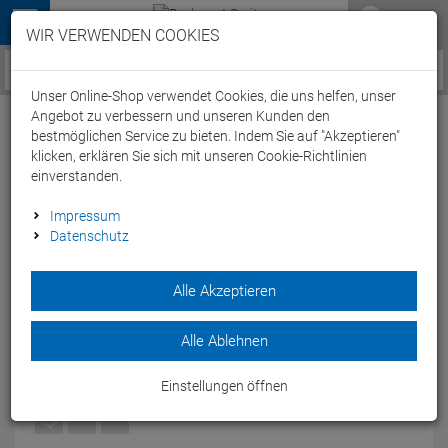
Menü
WIR VERWENDEN COOKIES
Service / Hilfe
Unser Online-Shop verwendet Cookies, die uns helfen, unser
Angebot zu verbessern und unseren Kunden den
bestmöglichen Service zu bieten. Indem Sie auf "Akzeptieren"
klicken, erklären Sie sich mit unseren Cookie-Richtlinien
einverstanden.
Arena Solid Tie Back Top Schwimmbikini
Impressum
Datenschutz
Oberteil - 40 black/white
Artikel-Nummer:
50260172067
| EAN: 3468335515519
Alle Akzeptieren
Das einfarbige Oberteil des arena Solid Tie Back
Schwimmbikinis besteht aus MaxLife Material.
Alle Ablehnen
Modelljahr: 2021
Einstellungen öffnen
FARBEN:
BLACK/WHITE