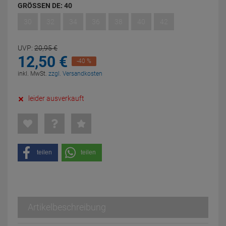
GRÖSSEN DE:
40
30
32
34
36
38
40
42
UVP:
20,
95
€
12,
50
€
-40 %
inkl. MwSt.
zzgl. Versandkosten
leider ausverkauft
teilen
teilen
Artikelbeschreibung