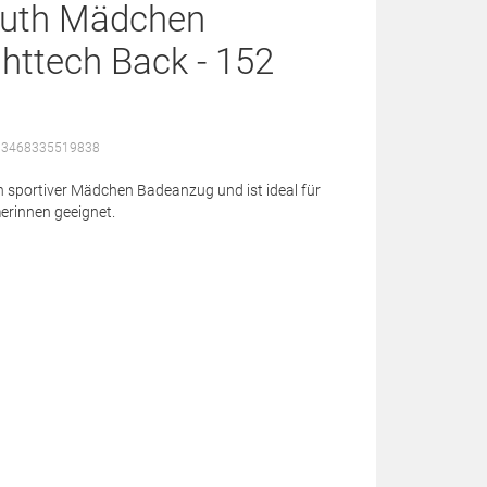
outh Mädchen
httech Back - 152
: 3468335519838
in sportiver Mädchen Badeanzug und ist ideal für
erinnen geeignet.