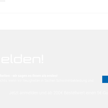
elden!
eiten - wir sagen es Ihnen als erstes!
nichts, wenn wir Neuigkeiten in Sachen Schwimmbekleidung und
Jetzt anmelden und ab 200€ Bestellwert einen 5€-Gut