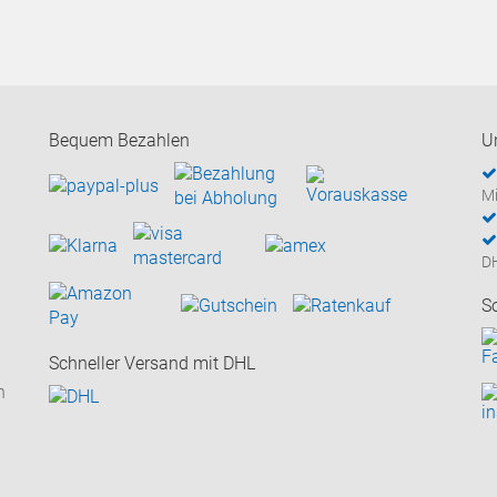
Bequem Bezahlen
U
Mi
D
S
Schneller Versand mit DHL
n