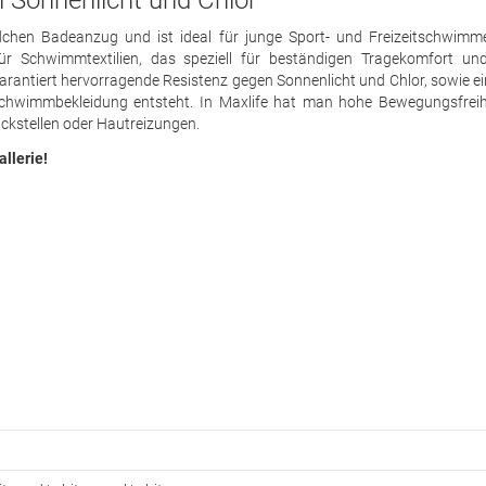
 Sonnenlicht und Chlor
ädchen Badeanzug und ist ideal für junge Sport- und Freizeitschwimm
 für Schwimmtextilien, das speziell für beständigen Tragekomfort un
rantiert hervorragende Resistenz gegen Sonnenlicht und Chlor, sowie ei
chwimmbekleidung entsteht. In Maxlife hat man hohe Bewegungsfreihe
uckstellen oder Hautreizungen.
allerie!