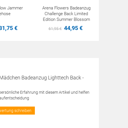
eflow Jammer
Arena Flowers Badeanzug
ehose
Challenge Back Limited
Edition Summer Blossom
31,
75
€
44,
95
€
61,
95
€
 Mädchen Badeanzug Lighttech Back -
 persönliche Erfahrung mit diesem Artikel und helfen
Kaufentscheidung
wertung schreiben