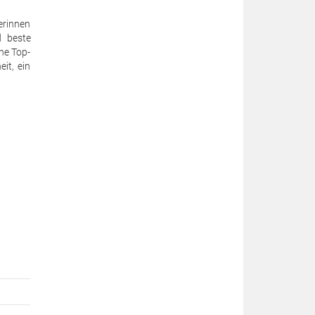
erinnen
d beste
ne Top-
it, ein