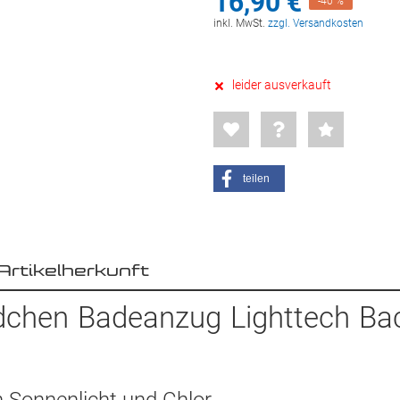
16,
90
€
-40 %
inkl. MwSt.
zzgl. Versandkosten
leider ausverkauft
teilen
Artikelherkunft
dchen Badeanzug Lighttech Bac