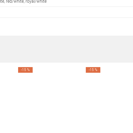
te, red/white, royal/white
-15 %
-15 %