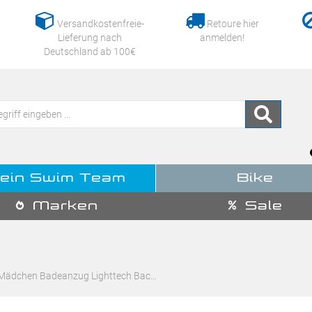
Versandkostenfreie-
Retoure hier
Lieferung nach
anmelden!
Deutschland ab 100€
ein Swim Team
Bike
Marken
Sale
 Mädchen Badeanzug Lighttech Bac…