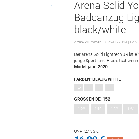
Arena Solid Y
Badeanzug Lig
black/white
Artikel-Nummer:
50264172044
| EAN
Der arena Solid Lighttech JR ist e
junge Sport- und Freizeitschwimm
Modelljahr: 2020
FARBEN:
BLACK/WHITE
GRÖSSEN DE:
152
128
140
152
164
UVP:
27,
95
€