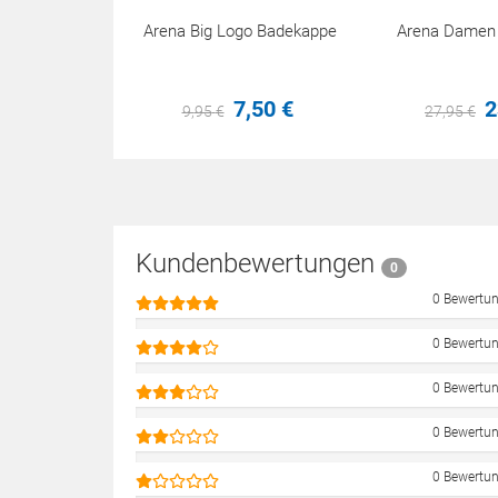
Arena Big Logo Badekappe
Arena Damen P
7,
50
€
2
9,
95
€
27,
95
€
Kundenbewertungen
0
0 Bewertu
0 Bewertu
0 Bewertu
0 Bewertu
0 Bewertu