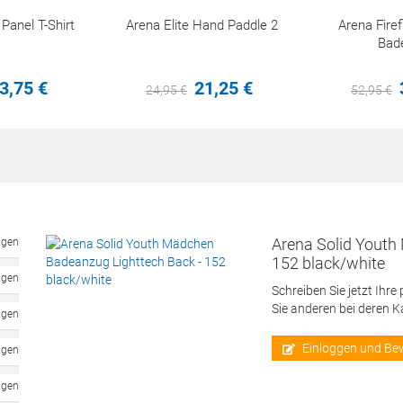
anel T-Shirt
Arena Elite Hand Paddle 2
Arena Fir
Bad
3,
75
€
21,
25
€
24,
95
€
52,
95
€
Arena Solid Youth
ngen
152 black/white
ngen
Schreiben Sie jetzt Ihre
Sie anderen bei deren 
ngen
Einloggen und Be
ngen
ngen