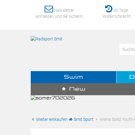
Newsletter
30 Tage
anmelden und 5€ sichern!
Widerrufsrecht
Swim
D
New
Weiter einkaufen
Smit Sport
Arena Solid Youth