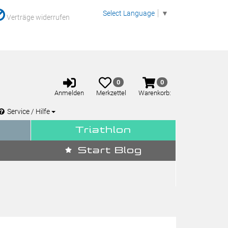
Select Language
▼
Verträge widerrufen
Anmelden
Merkzettel
Warenkorb
0
0
aufklappen
aufklappen
Anmelden
Merkzettel
Warenkorb:
Service / Hilfe
Triathlon
Start Blog