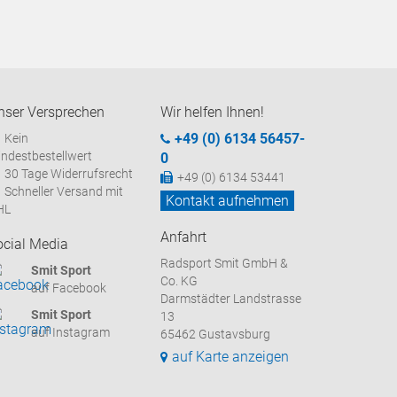
nser Versprechen
Wir helfen Ihnen!
+49 (0) 6134 56457-
Kein
ndestbestellwert
0
30 Tage Widerrufsrecht
+49 (0) 6134 53441
Schneller Versand mit
Kontakt aufnehmen
HL
Anfahrt
ocial Media
Radsport Smit GmbH &
Smit Sport
Co. KG
auf Facebook
Darmstädter Landstrasse
Smit Sport
13
auf Instagram
65462 Gustavsburg
auf Karte anzeigen