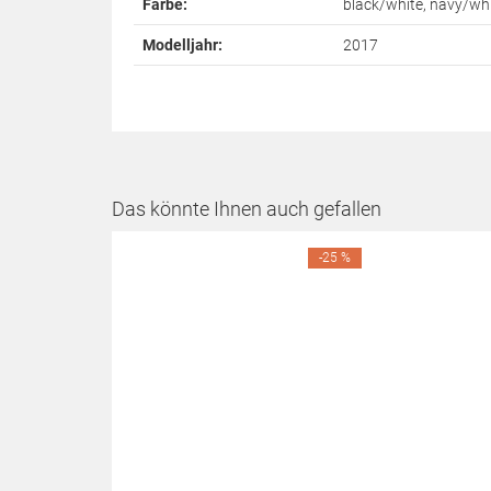
Farbe:
black/white, navy/whi
Modelljahr:
2017
Das könnte Ihnen auch gefallen
-25 %