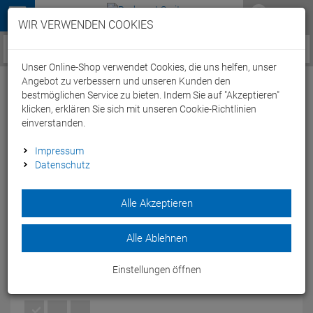
Menü
WIR VERWENDEN COOKIES
Service / Hilfe
Unser Online-Shop verwendet Cookies, die uns helfen, unser
Angebot zu verbessern und unseren Kunden den
bestmöglichen Service zu bieten. Indem Sie auf "Akzeptieren"
klicken, erklären Sie sich mit unseren Cookie-Richtlinien
einverstanden.
Arena Spider Jammer Badehose - 3
Impressum
Datenschutz
black/red
Artikel-Nummer:
53164178957
| EAN: 3468335810133
Alle Akzeptieren
Der arena Spider Jammer Badehose besteht aus Maxlife
Materia, das speziell für beständigen Tragekomfort und beste
Alle Ablehnen
Performance designed wurde.
Modelljahr: 2017
Einstellungen öffnen
FARBEN:
BLACK/RED