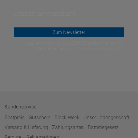
Jetzt anmelden!
Zum Newsletter
Jetzt anmelden und ab 200€ Bestellwert einen 5€-
Gutschein einlösen! | Smit Sport Newsletter
Kundenservice
Bestpreis
Gutschein
Black Week
Unser Ladengeschäft
Versand & Lieferung
Zahlungsarten
Batteriegesetz
Retoure + Reklamationen