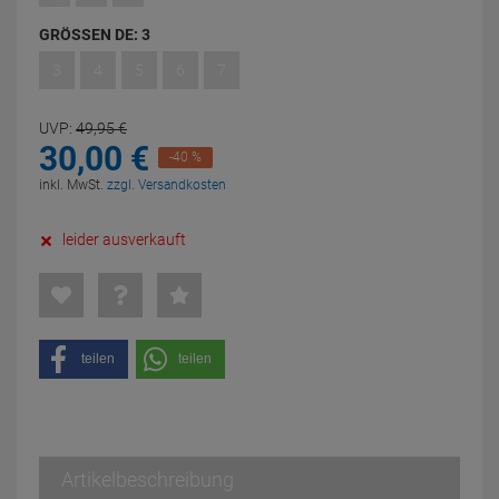
GRÖSSEN DE:
3
3
4
5
6
7
UVP:
49,
95
€
30,
00
€
-40 %
inkl. MwSt.
zzgl. Versandkosten
leider ausverkauft
teilen
teilen
Artikelbeschreibung