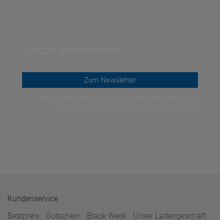
Jetzt anmelden!
Zum Newsletter
Jetzt anmelden und ab 200€ Bestellwert einen 5€-
Gutschein einlösen! | Smit Sport Newsletter
Kundenservice
Bestpreis
Gutschein
Black Week
Unser Ladengeschäft