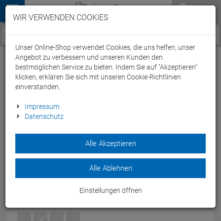
Menü
WIR VERWENDEN COOKIES
Service / Hilfe
Unser Online-Shop verwendet Cookies, die uns helfen, unser
Angebot zu verbessern und unseren Kunden den
bestmöglichen Service zu bieten. Indem Sie auf "Akzeptieren"
klicken, erklären Sie sich mit unseren Cookie-Richtlinien
einverstanden.
Arena Spider Short Badehose - 7
Impressum
Datenschutz
black/white
Artikel-Nummer:
53165172054
| EAN: 3468335811703
Alle Akzeptieren
Der arena Spider Short Badehose für Herren besteht aus
Maxlife Material, das speziell für beständigen Tragekomfort
Alle Ablehnen
und beste Performance designed wurde.
Modelljahr: 2017
Einstellungen öffnen
FARBEN:
BLACK/WHITE