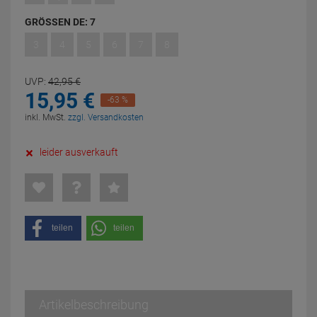
GRÖSSEN DE:
7
3
4
5
6
7
8
UVP:
42,
95
€
15,
95
€
-63 %
inkl. MwSt.
zzgl. Versandkosten
leider ausverkauft
teilen
teilen
Artikelbeschreibung