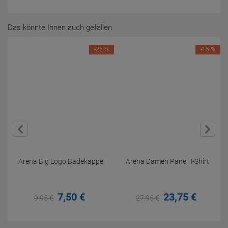
Das könnte Ihnen auch gefallen
-25 %
-15 %
Arena Big Logo Badekappe
Arena Damen Panel T-Shirt
7,
50
€
23,
75
€
9,
95
€
27,
95
€