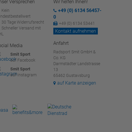
nser Versprechen
Wir helfen Ihnen!
+49 (0) 6134 56457-
Kein
ndestbestellwert
0
30 Tage Widerrufsrecht
+49 (0) 6134 53441
Schneller Versand mit
Kontakt aufnehmen
HL
Anfahrt
ocial Media
Radsport Smit GmbH &
Smit Sport
Co. KG
auf Facebook
Darmstädter Landstrasse
Smit Sport
13
auf Instagram
65462 Gustavsburg
auf Karte anzeigen