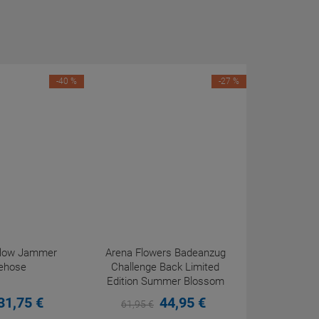
-40 %
-27 %
eflow Jammer
Arena Flowers Badeanzug
ehose
Challenge Back Limited
Edition Summer Blossom
31,
75
€
44,
95
€
61,
95
€