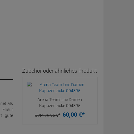
Zubehör oder ähnliches Produkt
Arena Team Line Damen
net als
Kapuzenjacke 004895
 Frisur
60,
00
€
*
1
UVP:
79,
95
€
ft gute