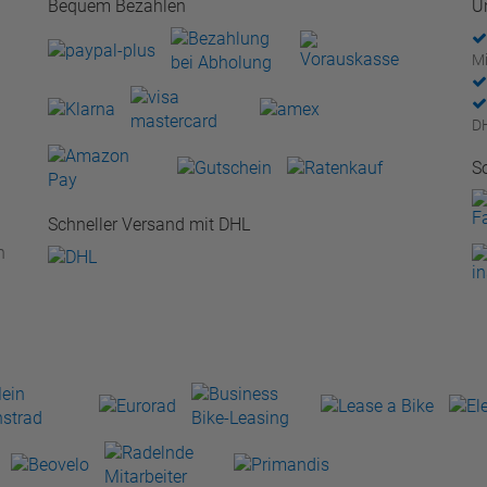
Bequem Bezahlen
U
Mi
D
S
Schneller Versand mit DHL
n