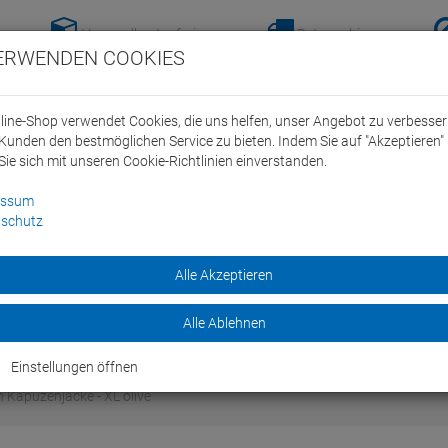
Versandkostenfreie-
Retoure hier
ERWENDEN COOKIES
Lieferung nach
anmelden!
Deutschland ab 100€
line-Shop verwendet Cookies, die uns helfen, unser Angebot zu verbesse
Kunden den bestmöglichen Service zu bieten. Indem Sie auf "Akzeptieren" 
Sie sich mit unseren Cookie-Richtlinien einverstanden.
essum
schutz
ein Swim Team
Bike
Alle Akzeptieren
Marken
Sale
Alle Ablehnen
Einstellungen öffnen
Kapuzenjacke - XL olive