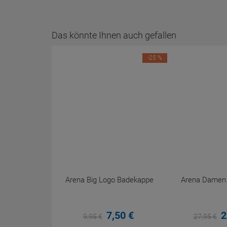
Das könnte Ihnen auch gefallen
-25 %
Arena Big Logo Badekappe
Arena Damen P
7,
50
€
2
9,
95
€
27,
95
€