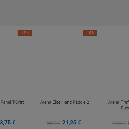
-15 %
-15 %
anel T-Shirt
Arena Elite Hand Paddle 2
Arena Fir
Bad
3,
75
€
21,
25
€
24,
95
€
52,
95
€