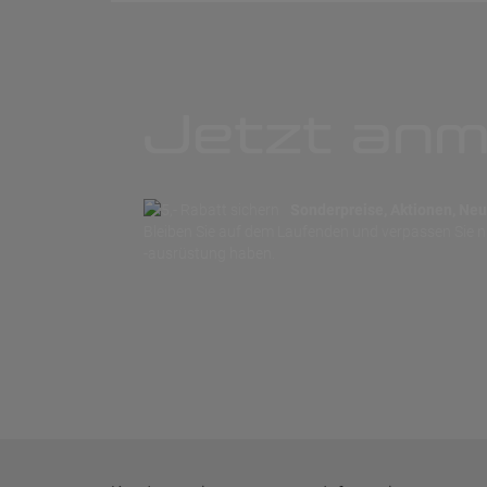
Jetzt anm
Sonderpreise, Aktionen, Neuh
Bleiben Sie auf dem Laufenden und verpassen Sie 
-ausrüstung haben.