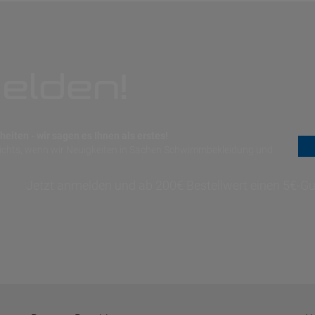
elden!
eiten - wir sagen es Ihnen als erstes!
nichts, wenn wir Neuigkeiten in Sachen Schwimmbekleidung und
Jetzt anmelden und ab 200€ Bestellwert einen 5€-Gut