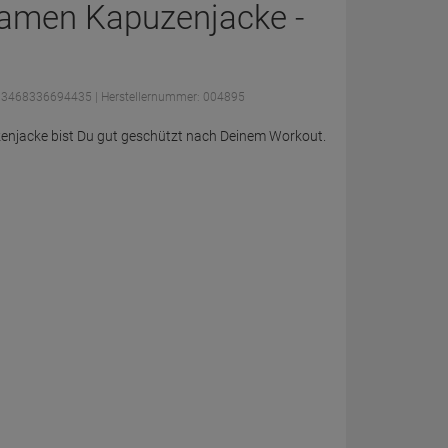
amen Kapuzenjacke -
: 3468336694435
| Herstellernummer: 004895
njacke bist Du gut geschützt nach Deinem Workout.