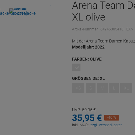
Arena Team D
XL olive
Artikel-Nummer:
64946305410
| EAN
Mit der Arena Team Damen Kapuze
Modelljahr: 2022
FARBEN:
OLIVE
GRÖSSEN DE:
XL
XS
S
M
L
XL
UVP:
59,
95
€
35,
95
€
-40 %
inkl. MwSt.
zzgl. Versandkosten