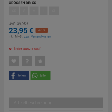
GRÖSSEN DE:
XS
XS
S
M
L
XL
UVP:
39,
95
€
23,
95
€
-40 %
inkl. MwSt.
zzgl. Versandkosten
leider ausverkauft
teilen
teilen
Artikelbeschreibung