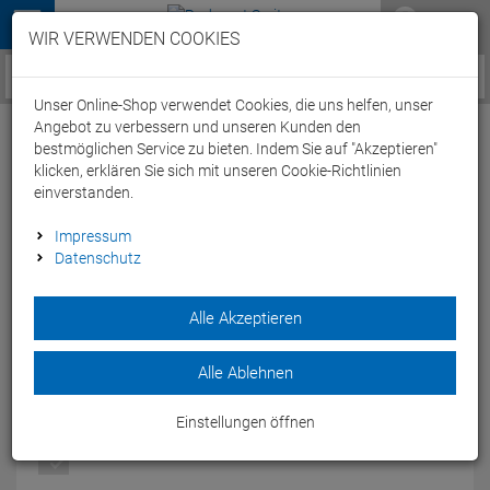
Menü
WIR VERWENDEN COOKIES
Service / Hilfe
Unser Online-Shop verwendet Cookies, die uns helfen, unser
Angebot zu verbessern und unseren Kunden den
bestmöglichen Service zu bieten. Indem Sie auf "Akzeptieren"
klicken, erklären Sie sich mit unseren Cookie-Richtlinien
einverstanden.
Arena Team Damen Pant Jogginghose - XS
Impressum
Datenschutz
olive
Artikel-Nummer:
64949305406
| EAN: 3468336694367
Alle Akzeptieren
Die Arena Team Damen Pant Jogginghose ist eine äußerst
bequeme, schmal geschnittene Stretch Jogginghose.
Alle Ablehnen
Modelljahr: 2022
Einstellungen öffnen
FARBEN:
OLIVE