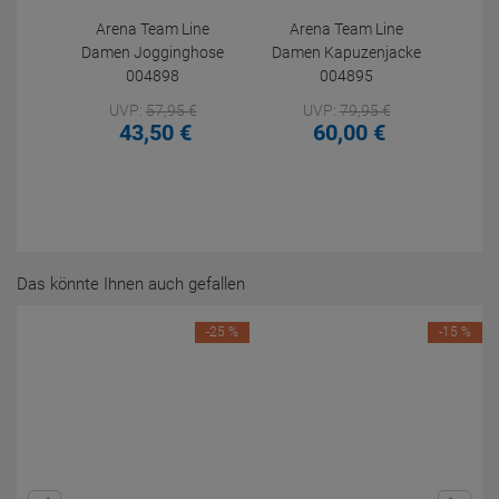
Arena Team Line
Arena Team Line
Damen Jogginghose
Damen Kapuzenjacke
004898
004895
UVP:
57,
95
€
UVP:
79,
95
€
43,
50
€
60,
00
€
Das könnte Ihnen auch gefallen
-25 %
-15 %