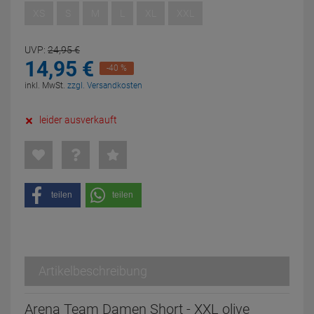
XS
S
M
L
XL
XXL
UVP:
24,
95
€
14,
95
€
-40 %
inkl. MwSt.
zzgl. Versandkosten
leider ausverkauft
teilen
teilen
Artikelbeschreibung
Arena Team Damen Short - XXL olive