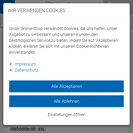
Menü
WIR VERWENDEN COOKIES
Service / Hilfe
Unser Online-Shop verwendet Cookies, die uns helfen, unser
Angebot zu verbessern und unseren Kunden den
bestmöglichen Service zu bieten. Indem Sie auf "Akzeptieren"
klicken, erklären Sie sich mit unseren Cookie-Richtlinien
einverstanden.
Arena Team Damen Short - XXL olive
Impressum
Datenschutz
Artikel-Nummer:
64947305411
| EAN: 3468336737583
Alle Akzeptieren
Die Team Damen Short von Arena ist eine leichte, kurze Short
mit Kordelzug.
Modelljahr: 2022
Alle Ablehnen
FARBEN:
OLIVE
Einstellungen öffnen
GRÖSSEN DE:
XXL