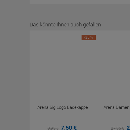
Das könnte Ihnen auch gefallen
-25 %
Arena Big Logo Badekappe
Arena Damen P
7,
50
€
2
9,
95
€
27,
95
€