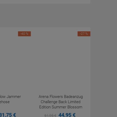
-40 %
-27 %
eflow Jammer
Arena Flowers Badeanzug
ehose
Challenge Back Limited
Edition Summer Blossom
31,
75
€
44,
95
€
61,
95
€