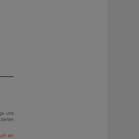
ngs- und
zierten
uch ein