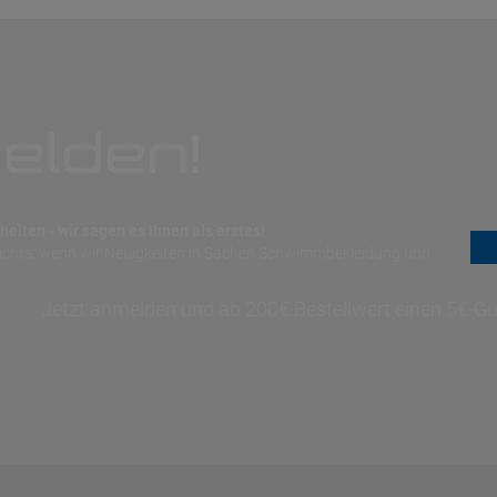
elden!
eiten - wir sagen es Ihnen als erstes!
nichts, wenn wir Neuigkeiten in Sachen Schwimmbekleidung und
Jetzt anmelden und ab 200€ Bestellwert einen 5€-Gut