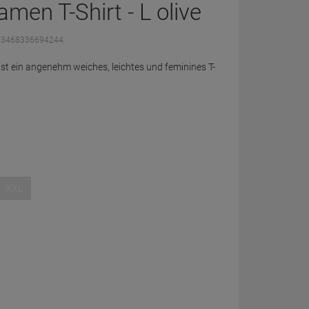
en T-Shirt - L olive
: 3468336694244
st ein angenehm weiches, leichtes und feminines T-
XXL