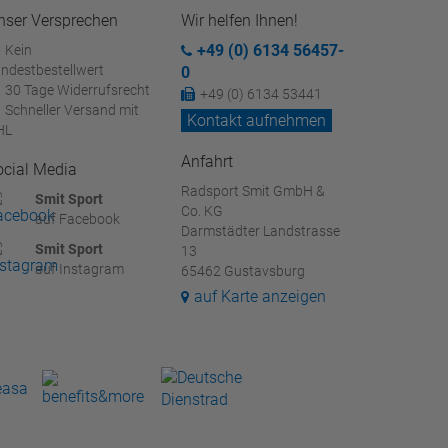
nser Versprechen
Wir helfen Ihnen!
+49 (0) 6134 56457-
Kein
ndestbestellwert
0
30 Tage Widerrufsrecht
+49 (0) 6134 53441
Schneller Versand mit
Kontakt aufnehmen
HL
Anfahrt
ocial Media
Radsport Smit GmbH &
Smit Sport
Co. KG
auf Facebook
Darmstädter Landstrasse
Smit Sport
13
auf Instagram
65462 Gustavsburg
auf Karte anzeigen