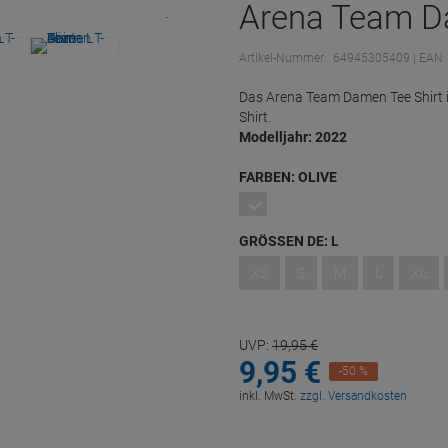
Arena Team Dam
Artikel-Nummer:
64945305409
| EAN
Das Arena Team Damen Tee Shirt i
Shirt.
Modelljahr: 2022
FARBEN:
OLIVE
GRÖSSEN DE:
L
XS
S
M
L
XL
UVP:
19,
95
€
9,
95
€
-50 %
inkl. MwSt.
zzgl. Versandkosten