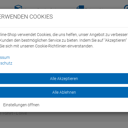
Versandkostenfreie-
Retoure hier
ERWENDEN COOKIES
Lieferung nach
anmelden!
Deutschland ab 100€
line-Shop verwendet Cookies, die uns helfen, unser Angebot zu verbesse
Kunden den bestmöglichen Service zu bieten. Indem Sie auf "Akzeptieren" 
Sie sich mit unseren Cookie-Richtlinien einverstanden.
essum
schutz
ein Swim Team
Bike
Alle Akzeptieren
Marken
Sale
Alle Ablehnen
Einstellungen öffnen
Shirt - L olive