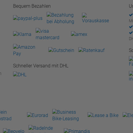
Bequem Bezahlen
U
Mi
D
S
Schneller Versand mit DHL
n