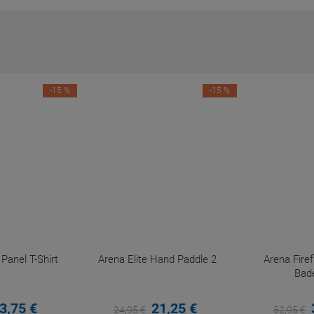
-15 %
-15 %
anel T-Shirt
Arena Elite Hand Paddle 2
Arena Fir
Bad
3,
75
€
21,
25
€
24,
95
€
52,
95
€