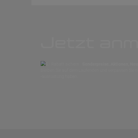
Jetzt anm
Sonderpreise, Aktionen, Neuh
Bleiben Sie auf dem Laufenden und verpassen Sie 
-ausrüstung haben.