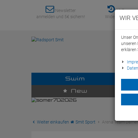
Newsletter
30 Tage
anmelden und 5€ sichern!
Widerrufsrecht
WIR V
Unser On
unseren 
erklären 
Impr
Daten
Swim
D
New
Weiter einkaufen
Smit Sport
Arena Team Damen T-