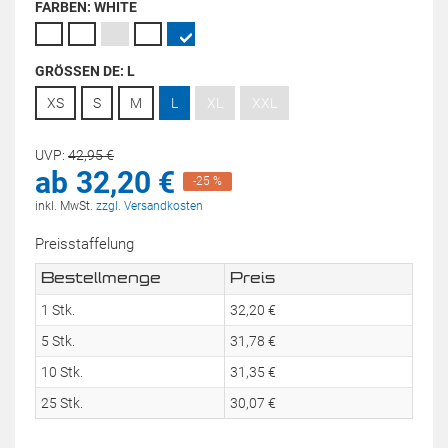
FARBEN:
WHITE
GRÖSSEN DE:
L
XS
S
M
L
XL
XXL
UVP:
42,
95
€
ab
32,
20
€
-25 %
inkl. MwSt.
zzgl. Versandkosten
Preisstaffelung
Bestellmenge
Preis
1 Stk.
32,
20
€
5 Stk.
31,
78
€
10 Stk.
31,
35
€
25 Stk.
30,
07
€