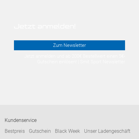
Jetzt anmelden!
Zum Newsletter
Jetzt anmelden und ab 200€ Bestellwert einen 5€-
Gutschein einlösen! | Smit Sport Newsletter
Kundenservice
Bestpreis
Gutschein
Black Week
Unser Ladengeschäft