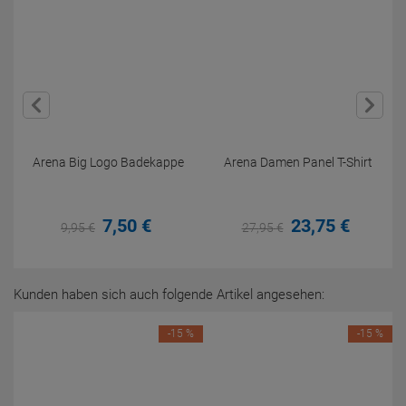
Arena Big Logo Badekappe
Arena Damen Panel T-Shirt
7,
50
€
23,
75
€
9,
95
€
27,
95
€
Kunden haben sich auch folgende Artikel angesehen:
-15 %
-15 %