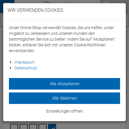
Menü
WIR VERWENDEN COOKIES
Service / Hilfe
Unser Online-Shop verwendet Cookies, die uns helfen, unser
Angebot zu verbessern und unseren Kunden den
bestmöglichen Service zu bieten. Indem Sie auf "Akzeptieren"
klicken, erklären Sie sich mit unseren Cookie-Richtlinien
einverstanden.
Arena Team Line Unisex Funktion Poloshirt
Impressum
Datenschutz
004902 - S white
Artikel-Nummer:
64894170764
| EAN: 3468336684610
|
Alle Akzeptieren
Herstellernummer: 004902
Sportliches Unisex Polo Shirt von Arena mit Logo auf der
Alle Ablehnen
Brust.
Modelljahr: 2024
Einstellungen öffnen
FARBEN:
WHITE