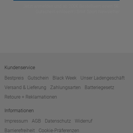
Jetzt anmelden und ab 200€ Bestellwert einen 5€-
Gutschein einlösen! | Smit Sport Newsletter
Kundenservice
Bestpreis
Gutschein
Black Week
Unser Ladengeschäft
Versand & Lieferung
Zahlungsarten
Batteriegesetz
Retoure + Reklamationen
Informationen
Impressum
AGB
Datenschutz
Widerruf
Barrierefreiheit
Cookie-Präferenzen