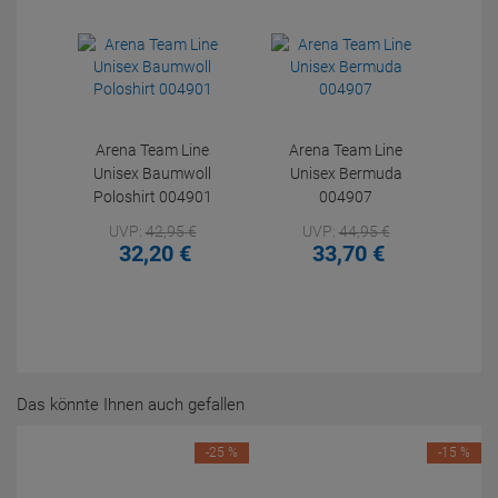
Arena Team Line
Arena Team Line
Unisex Baumwoll
Unisex Bermuda
Poloshirt 004901
004907
UVP:
42,
95
€
UVP:
44,
95
€
32,
20
€
33,
70
€
Das könnte Ihnen auch gefallen
-25 %
-15 %