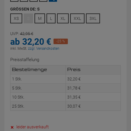
GRÖSSEN DE:
S
XS
S
M
L
XL
XXL
3XL
UVP:
42,
95
€
ab
32,
20
€
-25 %
inkl. MwSt.
zzgl. Versandkosten
Preisstaffelung
Bestellmenge
Preis
1 Stk.
32,
20
€
5 Stk.
31,
78
€
10 Stk.
31,
35
€
25 Stk.
30,
07
€
leider ausverkauft