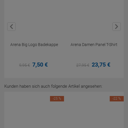
Arena Big Logo Badekappe
Arena Damen Panel T-Shirt
7,
50
€
23,
75
€
9,
95
€
27,
95
€
Kunden haben sich auch folgende Artikel angesehen:
-25 %
-22 %