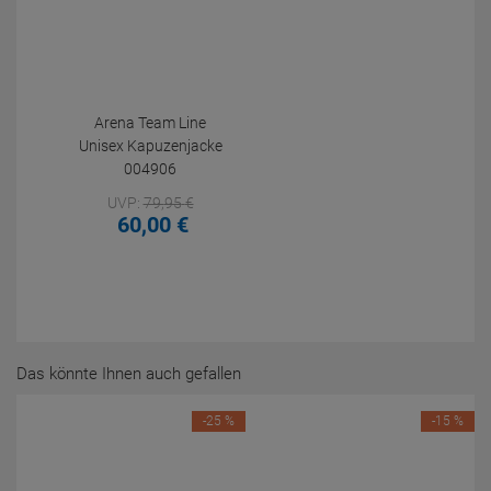
Arena Team Line
Unisex Kapuzenjacke
004906
UVP:
79,
95
€
60,
00
€
Das könnte Ihnen auch gefallen
-25 %
-15 %