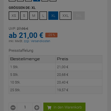
GRÖSSEN DE:
XL
XS
S
M
L
XL
XXL
3XL
UVP:
27,
95
€
ab
21,
00
€
-25 %
inkl. MwSt.
zzgl. Versandkosten
Preisstaffelung
Bestellmenge
Preis
1 Stk.
21,
00
€
5 Stk.
20,
68
€
10 Stk.
20,
40
€
25 Stk.
19,
57
€
In den Warenkorb