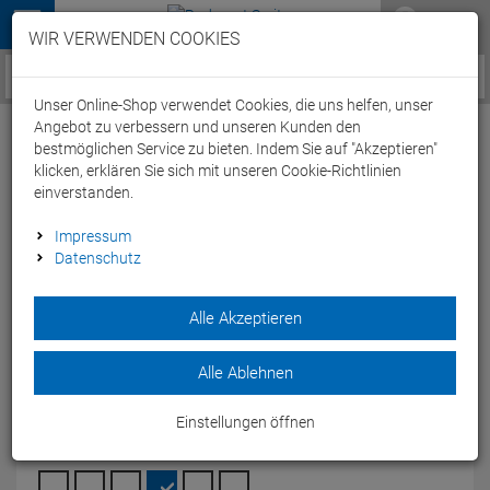
Menü
WIR VERWENDEN COOKIES
Service / Hilfe
Unser Online-Shop verwendet Cookies, die uns helfen, unser
Angebot zu verbessern und unseren Kunden den
bestmöglichen Service zu bieten. Indem Sie auf "Akzeptieren"
klicken, erklären Sie sich mit unseren Cookie-Richtlinien
einverstanden.
Arena Team Line Unisex Funktion T-Shirt
Impressum
Datenschutz
004900 - XL royal
Artikel-Nummer:
64892146447
| EAN: 3468336683385
|
Alle Akzeptieren
Herstellernummer: 004900
Dieses elegante Crewneck-T-Shirt ist mit dem Namen und
Alle Ablehnen
Logo von Arena auf einer der Schultern verziert.
Modelljahr: 2024
Einstellungen öffnen
FARBEN:
ROYAL