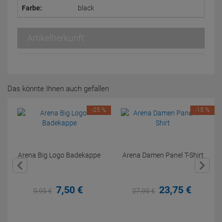
Farbe:
black
Artikelherkunft
Das könnte Ihnen auch gefallen
-25 %
-15 %
Arena Big Logo Badekappe
Arena Damen Panel T-Shirt
7,
50
€
23,
75
€
9,
95
€
27,
95
€