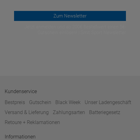
Zum Newsletter
Jetzt anmelden und ab 200€ Bestellwert einen 5€-
Gutschein einlösen! | Smit Sport Newsletter
Kundenservice
Bestpreis
Gutschein
Black Week
Unser Ladengeschäft
Versand & Lieferung
Zahlungsarten
Batteriegesetz
Retoure + Reklamationen
Informationen