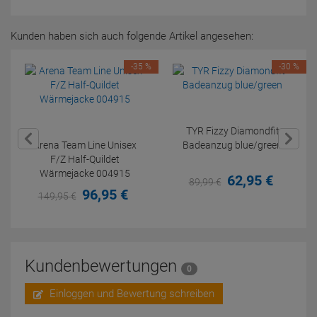
Kunden haben sich auch folgende Artikel angesehen:
-35 %
-30 %
TYR Fizzy Diamondfit
Arena Team Line Unisex
Badeanzug blue/green
F/Z Half-Quildet
Wärmejacke 004915
62,
95
€
89,
99
€
96,
95
€
149,
95
€
Kundenbewertungen
0
Einloggen und Bewertung schreiben