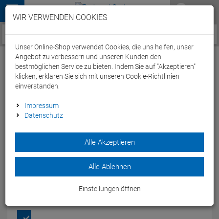
Menü
WIR VERWENDEN COOKIES
Service / Hilfe
Unser Online-Shop verwendet Cookies, die uns helfen, unser
Angebot zu verbessern und unseren Kunden den
bestmöglichen Service zu bieten. Indem Sie auf "Akzeptieren"
klicken, erklären Sie sich mit unseren Cookie-Richtlinien
einverstanden.
Arena Team Line Unisex Half-Quilted
Impressum
Datenschutz
Wärmehose 004916 - L black
Artikel-Nummer:
64907145230
| EAN: 3468336684788
|
Alle Akzeptieren
Herstellernummer: 004916
Die Unisex Arena Team Line Pant Wärmehose von Arena ist
Alle Ablehnen
eine bequeme Wärmenhose aus Polyester.
Modelljahr: 2024
Einstellungen öffnen
FARBEN:
BLACK