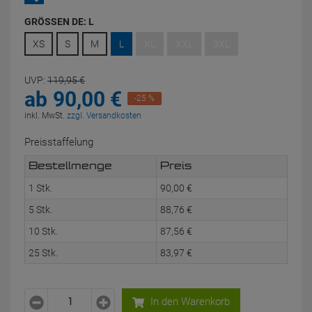
GRÖSSEN DE:
L
XS
S
M
L
XL
XXL
3XL
UVP:
119,
95
€
ab
90,
00
€
-25 %
inkl. MwSt.
zzgl. Versandkosten
Preisstaffelung
Bestellmenge
Preis
1 Stk.
90,
00
€
5 Stk.
88,
76
€
10 Stk.
87,
56
€
25 Stk.
83,
97
€
In den Warenkorb