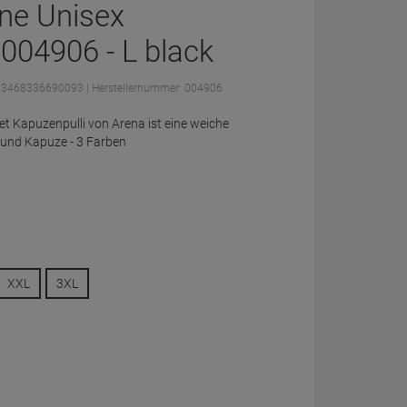
ne Unisex
004906 - L black
: 3468336690093
| Herstellernummer: 004906
t Kapuzenpulli von Arena ist eine weiche
 und Kapuze - 3 Farben
XXL
3XL