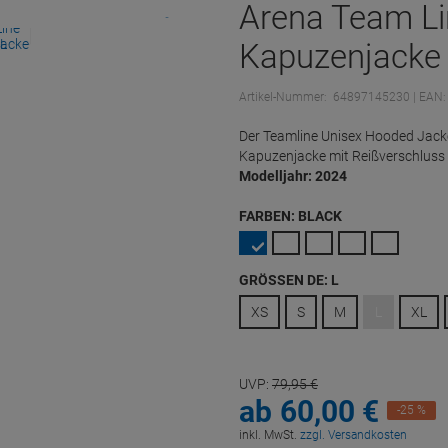
Arena Team Li
Kapuzenjacke 
Artikel-Nummer:
64897145230
| EAN
Der Teamline Unisex Hooded Jacke
Kapuzenjacke mit Reißverschluss
Modelljahr: 2024
FARBEN:
BLACK
GRÖSSEN DE:
L
XS
S
M
L
XL
UVP:
79,
95
€
ab
60,
00
€
-25 %
inkl. MwSt.
zzgl. Versandkosten