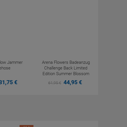
eflow Jammer
Arena Flowers Badeanzug
ehose
Challenge Back Limited
Edition Summer Blossom
31,
75
€
44,
95
€
61,
95
€