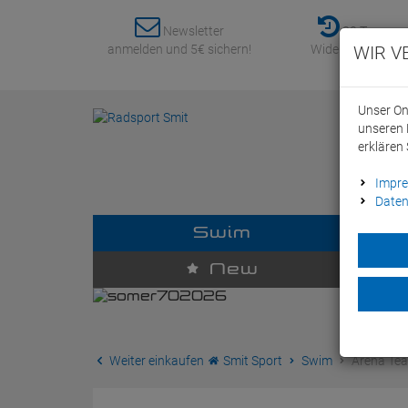
Newsletter
30 Tage
anmelden und 5€ sichern!
Widerrufsrecht
WIR V
Unser On
unseren 
erklären 
Impr
Daten
Swim
D
New
Weiter einkaufen
Smit Sport
Swim
Arena Tea