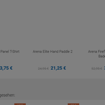
anel T-Shirt
Arena Elite Hand Paddle 2
Arena Fir
Bad
3,
75
€
21,
25
€
24,
95
€
52,
95
€
gesehen: