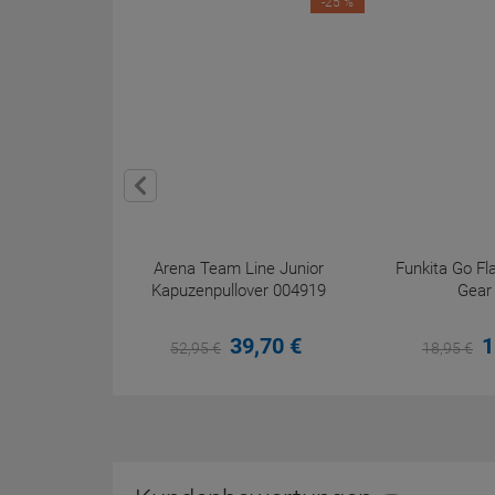
-25 %
Arena Team Line Junior
Funkita Go F
Kapuzenpullover 004919
Gear
39,
70
€
1
52,
95
€
18,
95
€