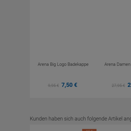
Arena Big Logo Badekappe
Arena Damen P
7,
50
€
2
9,
95
€
27,
95
€
Kunden haben sich auch folgende Artikel an