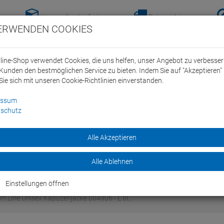
Versandkostenfreie-
Retoure hier
ERWENDEN COOKIES
Lieferung nach
anmelden!
Deutschland ab 100€
line-Shop verwendet Cookies, die uns helfen, unser Angebot zu verbesse
Kunden den bestmöglichen Service zu bieten. Indem Sie auf "Akzeptieren" 
Sie sich mit unseren Cookie-Richtlinien einverstanden.
essum
schutz
ein Swim Team
Bike
Alle Akzeptieren
Marken
Sale
Alle Ablehnen
Einstellungen öffnen
m Line Unisex Kapuzenjacke 004906 - L bl…