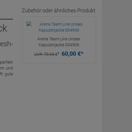
Zubehör oder ähnliches Produkt
ck
Arena Team Line Unisex
esh-
Kapuzenjacke 004906
60,
00
€
*
1
UVP:
79,
95
€
perfekt
dem und
ft gute