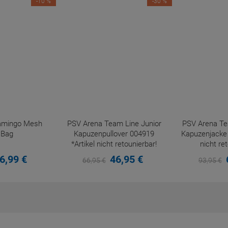
-10 %
-30 %
lamingo Mesh
PSV Arena Team Line Junior
PSV Arena Te
 Bag
Kapuzenpullover 004919
Kapuzenjacke 
*Artikel nicht retounierbar!
nicht re
6,
99
€
46,
95
€
66,
95
€
93,
95
€