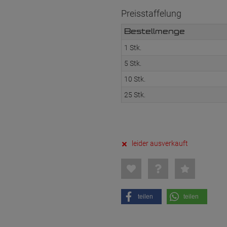
Preisstaffelung
Bestellmenge
1 Stk.
5 Stk.
10 Stk.
25 Stk.
leider ausverkauft
teilen
teilen