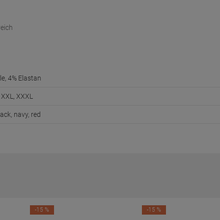
eich
e, 4% Elastan
L, XXL, XXXL
lack, navy, red
-15 %
-15 %