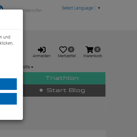
Select Language
▼
Verträge widerrufen
rn und
klicken,
Anmelden
Merkzettel
Warenkorb
0
0
aufklappen
aufklappen
Anmelden
Merkzettel
Warenkorb:
Service / Hilfe
Triathlon
Start Blog