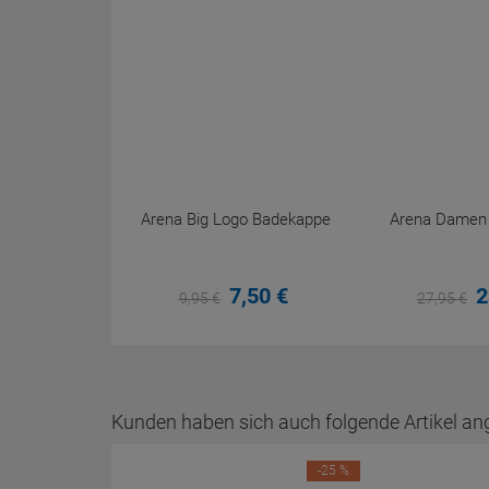
Arena Big Logo Badekappe
Arena Damen P
7,
50
€
2
9,
95
€
27,
95
€
Kunden haben sich auch folgende Artikel an
-25 %