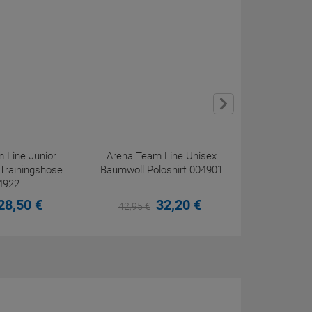
Arena Tea
Baumwoll 
27,
95
€
 Line Junior
Arena Team Line Unisex
 Trainingshose
Baumwoll Poloshirt 004901
4922
28,
50
€
32,
20
€
42,
95
€