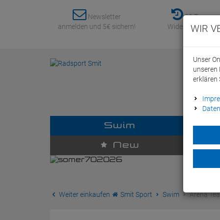
Newsletter
30 Tage
anmelden und 5€ sichern!
Widerrufsrecht
WIR V
Unser On
unseren 
erklären 
Impr
Daten
Swim
D
New
Weiter einkaufen
Smit Sport
Swim
Arena Tea