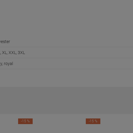
yester
L, XL, XXL, 3XL
y, royal
-15 %
-15 %