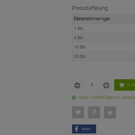
Preisstaffelung
Bestellmenge
1 Stk.
5 Stk.
10 Stk.
25 Stk.
In d
Noch 1 Artikel lagernd. Liefe
teilen