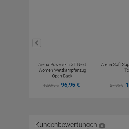
Arena Powerskin ST Next
Arena Soft Sup
Women Wettkampfanzug
To
Open Back
96,
95
€
1
129,
95
€
27,
95
€
Kundenbewertungen
0