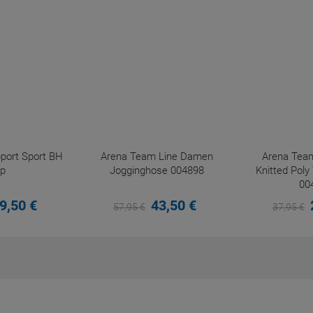
port Sport BH
Arena Team Line Damen
Arena Team
p
Jogginghose 004898
Knitted Poly
00
9,
50
€
43,
50
€
57,
95
€
37,
95
€