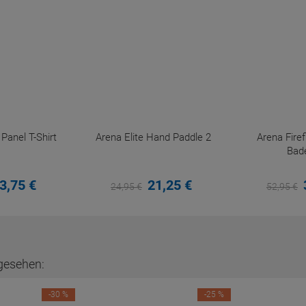
anel T-Shirt
Arena Elite Hand Paddle 2
Arena Fir
Bad
3,
75
€
21,
25
€
24,
95
€
52,
95
€
gesehen:
-30 %
-25 %