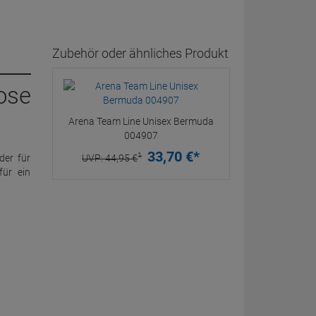
Zubehör oder ähnliches Produkt
ose
Arena Team Line Unisex Bermuda
004907
33,
70
€
*
1
der für
UVP:
44,
95
€
für ein