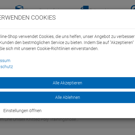
Versandkostenfreie-
Retoure hier
ERWENDEN COOKIES
Lieferung nach
anmelden!
Deutschland ab 100€
line-Shop verwendet Cookies, die uns helfen, unser Angebot zu verbesse
Kunden den bestmöglichen Service zu bieten. Indem Sie auf "Akzeptieren" 
Sie sich mit unseren Cookie-Richtlinien einverstanden.
essum
schutz
ein Swim Team
Bike
Alle Akzeptieren
Marken
Sale
Alle Ablehnen
Einstellungen öffnen
m Line Unisex Knitted Poly Trainingshose…