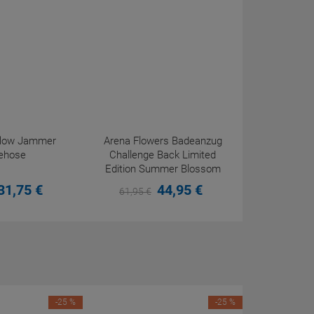
eflow Jammer
Arena Flowers Badeanzug
ehose
Challenge Back Limited
Edition Summer Blossom
31,
75
€
44,
95
€
61,
95
€
-25 %
-25 %