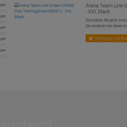
Arena Team Line U
ngen
- XXL black
ngen
Schreiben Sie jetzt Ihre
Sie anderen bei deren 
ngen
Einloggen und Be
ngen
ngen
elden!