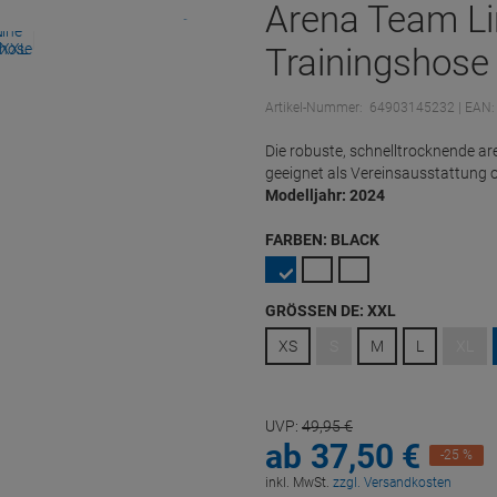
Arena Team Li
Trainingshose
Artikel-Nummer:
64903145232
| EAN
Die robuste, schnelltrocknende ar
geeignet als Vereinsausstattung
Modelljahr: 2024
FARBEN:
BLACK
GRÖSSEN DE:
XXL
XS
S
M
L
XL
UVP:
49,
95
€
ab
37,
50
€
-25 %
inkl. MwSt.
zzgl. Versandkosten