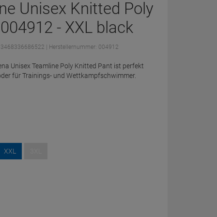
ne Unisex Knitted Poly
 004912 - XXL black
: 3468336686522
| Herstellernummer: 004912
ena Unisex Teamline Poly Knitted Pant ist perfekt
 oder für Trainings- und Wettkampfschwimmer.
XXL
3XL