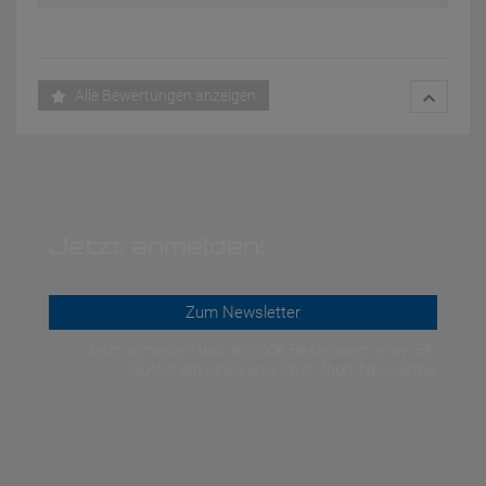
Alle Bewertungen anzeigen
Jetzt anmelden!
Zum Newsletter
Jetzt anmelden und ab 200€ Bestellwert einen 5€-
Gutschein einlösen! | Smit Sport Newsletter