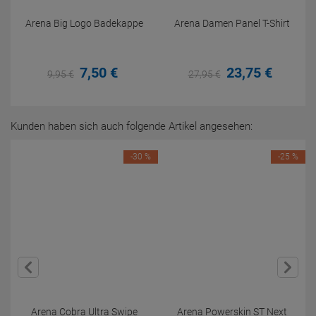
Arena Big Logo Badekappe
Arena Damen Panel T-Shirt
7,
50
€
23,
75
€
9,
95
€
27,
95
€
Kunden haben sich auch folgende Artikel angesehen:
-30 %
-25 %
Arena Cobra Ultra Swipe
Arena Powerskin ST Next