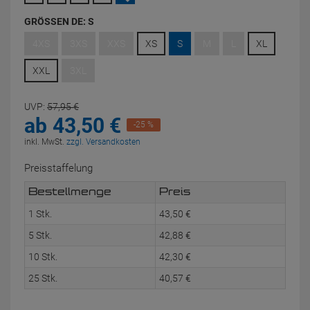
GRÖSSEN DE:
S
4XS
3XS
XXS
XS
S
M
L
XL
XXL
3XL
UVP:
57,
95
€
ab
43,
50
€
-25 %
inkl. MwSt.
zzgl. Versandkosten
Preisstaffelung
Bestellmenge
Preis
1 Stk.
43,
50
€
5 Stk.
42,
88
€
10 Stk.
42,
30
€
25 Stk.
40,
57
€