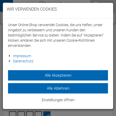
Menü
WIR VERWENDEN COOKIES
Service / Hilfe
Unser Online-Shop verwendet Cookies, die uns helfen, unser
Angebot zu verbessern und unseren Kunden den
bestmöglichen Service zu bieten. Indem Sie auf "Akzeptieren"
klicken, erklären Sie sich mit unseren Cookie-Richtlinien
einverstanden.
Arena Team Line Unisex Trainingshose
Impressum
Datenschutz
004910 - S white
Artikel-Nummer:
64901170764
| EAN: 3468336682845
|
Alle Akzeptieren
Herstellernummer: 004910
Die Team Line Unisex Trainingshose von arena ist eine
Alle Ablehnen
bequeme Trainingshose aus Polyester - 5 Farben.
Modelljahr: 2024
Einstellungen öffnen
FARBEN:
WHITE