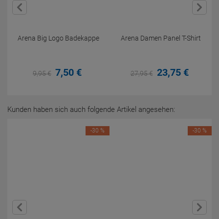
Arena Big Logo Badekappe
Arena Damen Panel T-Shirt
7,
50
€
23,
75
€
9,
95
€
27,
95
€
Kunden haben sich auch folgende Artikel angesehen:
-30 %
-30 %