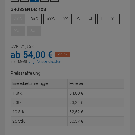
GRÖSSEN DE:
4XS
4XS
3XS
XXS
XS
S
M
L
XL
XXL
3XL
UVP:
71,
95
€
ab
54,
00
€
-25 %
inkl. MwSt.
zzgl. Versandkosten
Preisstaffelung
Bestellmenge
Preis
1 Stk.
54,
00
€
5 Stk.
53,
24
€
10 Stk.
52,
52
€
25 Stk.
50,
37
€