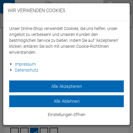
Menü
WIR VERWENDEN COOKIES
Service / Hilfe
Unser Online-Shop verwendet Cookies, die uns helfen, unser
Angebot zu verbessern und unseren Kunden den
bestmöglichen Service zu bieten. Indem Sie auf "Akzeptieren"
klicken, erklären Sie sich mit unseren Cookie-Richtlinien
einverstanden.
Arena Team Line Unisex Trainingsjacke
Impressum
Datenschutz
004909 - 4XS red
Artikel-Nummer:
64900304558
| EAN: 3468336736456
|
Alle Akzeptieren
Herstellernummer: 004909
Die arena Team Line Jacket Wärmejacke ist eine Thermojacke
Alle Ablehnen
mit isolierender Steppung an der Vorder- und Rückseite.
Modelljahr: 2024
Einstellungen öffnen
FARBEN:
RED