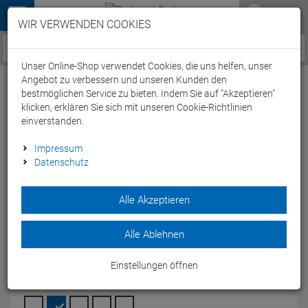
Menü
WIR VERWENDEN COOKIES
Service / Hilfe
Unser Online-Shop verwendet Cookies, die uns helfen, unser
Angebot zu verbessern und unseren Kunden den
bestmöglichen Service zu bieten. Indem Sie auf "Akzeptieren"
klicken, erklären Sie sich mit unseren Cookie-Richtlinien
einverstanden.
Arena Team Line Unisex Trainingsjacke
Impressum
Datenschutz
004909 - L navy
Artikel-Nummer:
64900145998
| EAN: 3468336689233
|
Alle Akzeptieren
Herstellernummer: 004909
Die arena Team Line Jacket Wärmejacke ist eine Thermojacke
Alle Ablehnen
mit isolierender Steppung an der Vorder- und Rückseite.
Modelljahr: 2024
Einstellungen öffnen
FARBEN:
NAVY