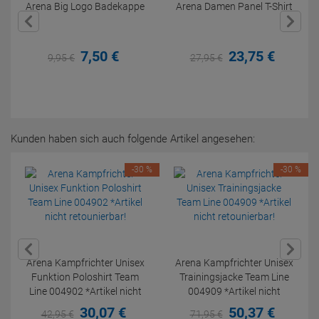
Arena Big Logo Badekappe
Arena Damen Panel T-Shirt
7,
50
€
23,
75
€
9,
95
€
27,
95
€
Kunden haben sich auch folgende Artikel angesehen:
-30 %
-30 %
Arena Kampfrichter Unisex
Arena Kampfrichter Unisex
Funktion Poloshirt Team
Trainingsjacke Team Line
Line 004902 *Artikel nicht
004909 *Artikel nicht
retounierbar!
retounierbar!
30,
07
€
50,
37
€
42,
95
€
71,
95
€