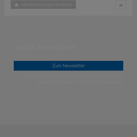
Alle Bewertungen anzeigen
Jetzt anmelden!
Zum Newsletter
Jetzt anmelden und ab 200€ Bestellwert einen 5€-
Gutschein einlösen! | Smit Sport Newsletter