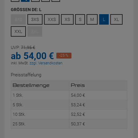
GRÖSSEN DE:
L
4XS
3XS
XXS
XS
S
M
L
XL
XXL
3XL
UVP:
71,
95
€
ab
54,
00
€
-25 %
inkl. MwSt.
zzgl. Versandkosten
Preisstaffelung
Bestellmenge
Preis
1 Stk.
54,
00
€
5 Stk.
53,
24
€
10 Stk.
52,
52
€
25 Stk.
50,
37
€