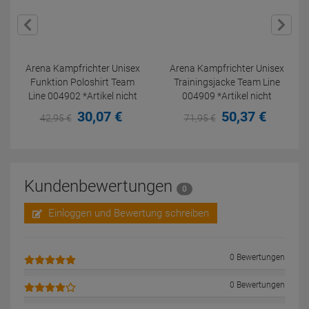
Arena Kampfrichter Unisex
Arena Kampfrichter Unisex
Funktion Poloshirt Team
Trainingsjacke Team Line
Line 004902 *Artikel nicht
004909 *Artikel nicht
retounierbar!
retounierbar!
30,
07
€
50,
37
€
42,
95
€
71,
95
€
Kundenbewertungen
0
Einloggen und Bewertung schreiben
0 Bewertungen
0 Bewertungen