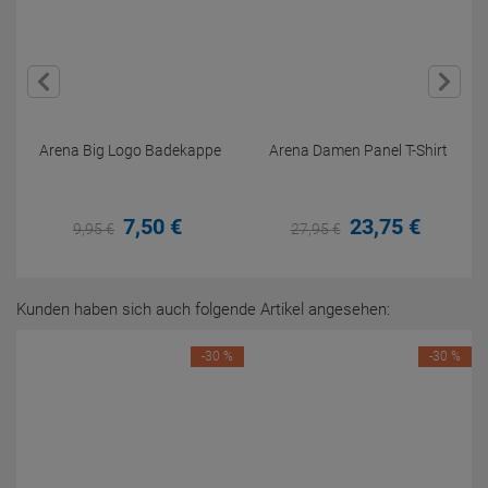
Arena Big Logo Badekappe
Arena Damen Panel T-Shirt
7,
50
€
23,
75
€
9,
95
€
27,
95
€
Kunden haben sich auch folgende Artikel angesehen:
-30 %
-30 %