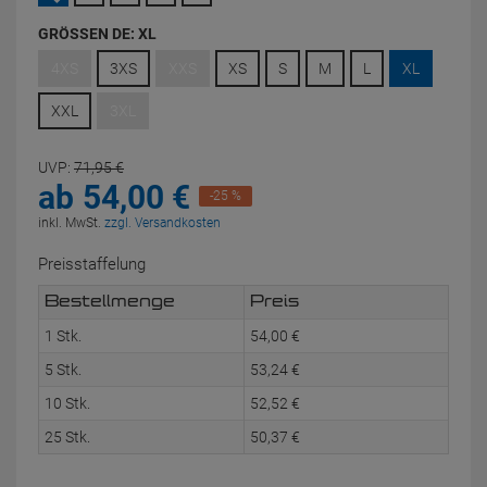
GRÖSSEN DE:
XL
4XS
3XS
XXS
XS
S
M
L
XL
XXL
3XL
UVP:
71,
95
€
ab
54,
00
€
-25 %
inkl. MwSt.
zzgl. Versandkosten
Preisstaffelung
Bestellmenge
Preis
1 Stk.
54,
00
€
5 Stk.
53,
24
€
10 Stk.
52,
52
€
25 Stk.
50,
37
€