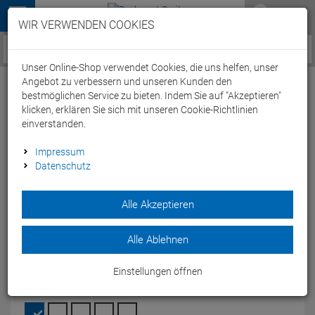
Menü
WIR VERWENDEN COOKIES
Service / Hilfe
Unser Online-Shop verwendet Cookies, die uns helfen, unser
Angebot zu verbessern und unseren Kunden den
bestmöglichen Service zu bieten. Indem Sie auf "Akzeptieren"
klicken, erklären Sie sich mit unseren Cookie-Richtlinien
einverstanden.
Arena Team Line Unisex Trainingsjacke
Impressum
Datenschutz
004909 - XL black
Artikel-Nummer:
64900145231
| EAN: 3468336683804
|
Alle Akzeptieren
Herstellernummer: 004909
Die arena Team Line Jacket Wärmejacke ist eine Thermojacke
Alle Ablehnen
mit isolierender Steppung an der Vorder- und Rückseite.
Modelljahr: 2024
Einstellungen öffnen
FARBEN:
BLACK