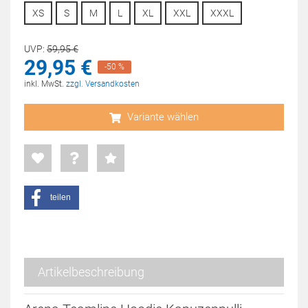
XS
S
M
L
XL
XXL
XXXL
UVP:
59,
95
€
29,
95
€
-50 %
inkl. MwSt.
zzgl. Versandkosten
Variante wählen
teilen
Artikelbeschreibung