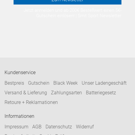
Jetzt anmelden und ab 200€ Bestellwert einen 5€-
Gutschein einlösen! | Smit Sport Newsletter
Kundenservice
Bestpreis
Gutschein
Black Week
Unser Ladengeschäft
Versand & Lieferung
Zahlungsarten
Batteriegesetz
Retoure + Reklamationen
Informationen
Impressum
AGB
Datenschutz
Widerruf