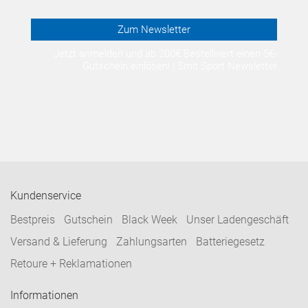
Zum Newsletter
Jetzt anmelden und ab 200€ Bestellwert einen 5€-
Gutschein einlösen! | Smit Sport Newsletter
Kundenservice
Bestpreis
Gutschein
Black Week
Unser Ladengeschäft
Versand & Lieferung
Zahlungsarten
Batteriegesetz
Retoure + Reklamationen
Informationen