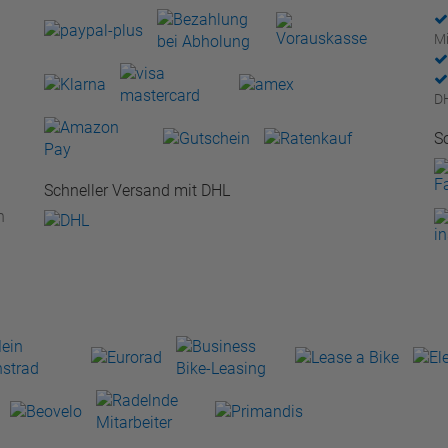
Mi
D
S
Schneller Versand mit DHL
n