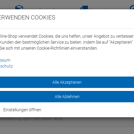
Versandkostenfreie-
Retoure hier
ERWENDEN COOKIES
Lieferung nach
anmelden!
Deutschland ab 100€
line-Shop verwendet Cookies, die uns helfen, unser Angebot zu verbesse
Kunden den bestmöglichen Service zu bieten. Indem Sie auf "Akzeptieren" 
Sie sich mit unseren Cookie-Richtlinien einverstanden.
essum
schutz
ein Swim Team
Bike
Alle Akzeptieren
Marken
Sale
Alle Ablehnen
Einstellungen öffnen
Badeanzug Light-Tech Back - 40 p…