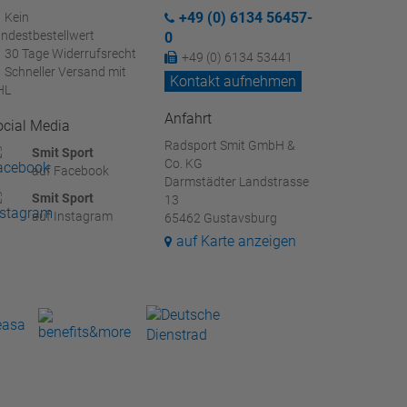
+49 (0) 6134 56457-
Kein
ndestbestellwert
0
30 Tage Widerrufsrecht
+49 (0) 6134 53441
Schneller Versand mit
Kontakt aufnehmen
HL
Anfahrt
ocial Media
Radsport Smit GmbH &
Smit Sport
Co. KG
auf Facebook
Darmstädter Landstrasse
Smit Sport
13
auf Instagram
65462 Gustavsburg
auf Karte anzeigen