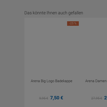
Das könnte Ihnen auch gefallen
-25 %
Arena Big Logo Badekappe
Arena Damen P
7,
50
€
2
9,
95
€
27,
95
€