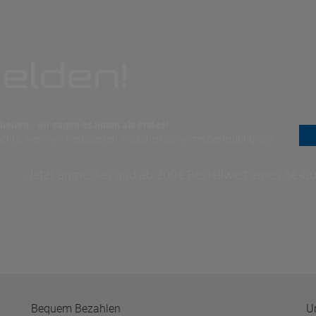
elden!
eiten - wir sagen es Ihnen als erstes!
nichts, wenn wir Neuigkeiten in Sachen Schwimmbekleidung und
Jetzt anmelden und ab 200€ Bestellwert einen 5€-Gut
Bequem Bezahlen
U