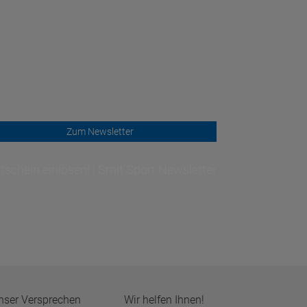
Zum Newsletter
schein einlösen! | Smit Sport Newsletter
nser Versprechen
Wir helfen Ihnen!