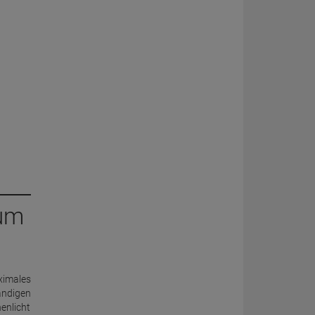
lum
ximales
ändigen
enlicht