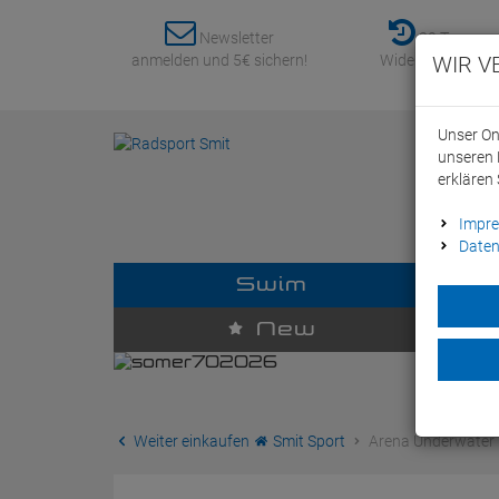
Newsletter
30 Tage
anmelden und 5€ sichern!
Widerrufsrecht
WIR V
Unser On
unseren 
erklären 
Impr
Daten
Swim
D
New
Weiter einkaufen
Smit Sport
Arena Underwater 