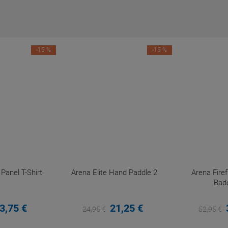
-15 %
-15 %
anel T-Shirt
Arena Elite Hand Paddle 2
Arena Fir
Bad
3,
75
€
21,
25
€
24,
95
€
52,
95
€