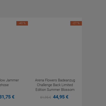
-40 %
-27 %
eflow Jammer
Arena Flowers Badeanzug
ehose
Challenge Back Limited
Edition Summer Blossom
31,
75
€
44,
95
€
61,
95
€