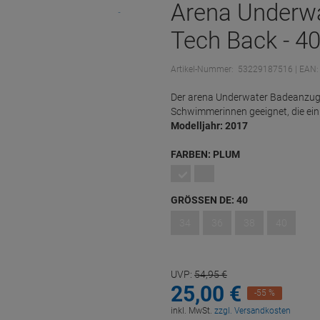
Arena Underwa
Tech Back - 4
Artikel-Nummer:
53229187516
| EAN
Der arena Underwater Badeanzug mi
Schwimmerinnen geeignet, die ei
Modelljahr: 2017
FARBEN:
PLUM
GRÖSSEN DE:
40
34
36
38
40
UVP:
54,
95
€
25,
00
€
-55 %
inkl. MwSt.
zzgl. Versandkosten