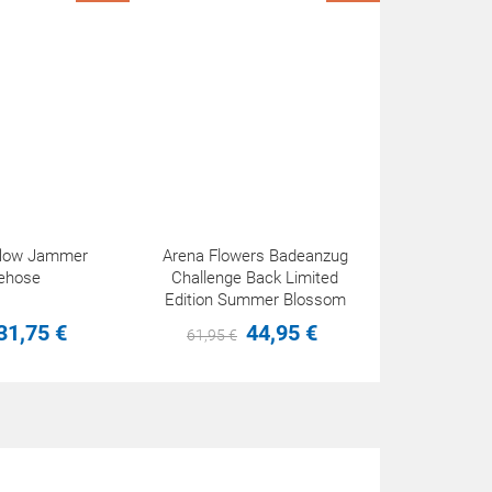
eflow Jammer
Arena Flowers Badeanzug
ehose
Challenge Back Limited
Edition Summer Blossom
31,
75
€
44,
95
€
61,
95
€