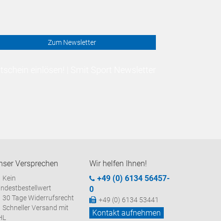
Zum Newsletter
schein einlösen! | Smit Sport Newsletter
nser Versprechen
Wir helfen Ihnen!
+49 (0) 6134 56457-
Kein
ndestbestellwert
0
30 Tage Widerrufsrecht
+49 (0) 6134 53441
Schneller Versand mit
Kontakt aufnehmen
HL