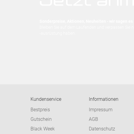
Jetzt anm
Sonderpreise, Aktionen, Neuheiten - wir sagen es 
Bleiben Sie auf dem Laufenden und verpassen Sie 
-ausrüstung haben.
Kundenservice
Informationen
Bestpreis
Impressum
Gutschein
AGB
Black Week
Datenschutz