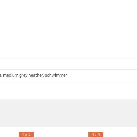
ive, medium grey heather/schwimmer
-15 %
-15 %