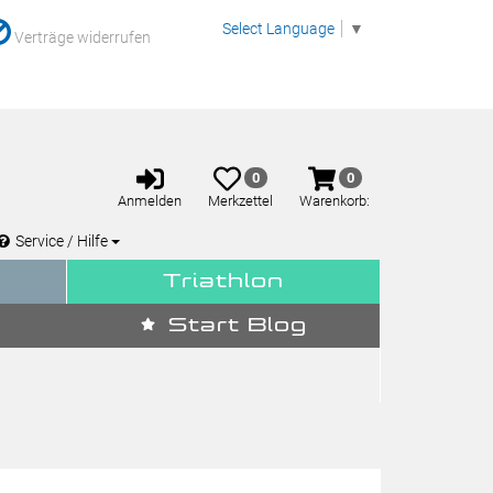
Select Language
▼
Verträge widerrufen
Anmelden
Merkzettel
Warenkorb
0
0
aufklappen
aufklappen
Anmelden
Merkzettel
Warenkorb:
Service / Hilfe
Triathlon
Start Blog