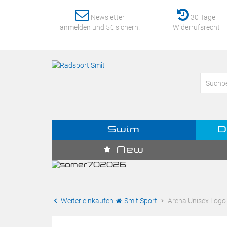
Newsletter
30 Tage
anmelden und 5€ sichern!
Widerrufsrecht
Swim
D
New
Weiter einkaufen
Smit Sport
Arena Unisex Logo