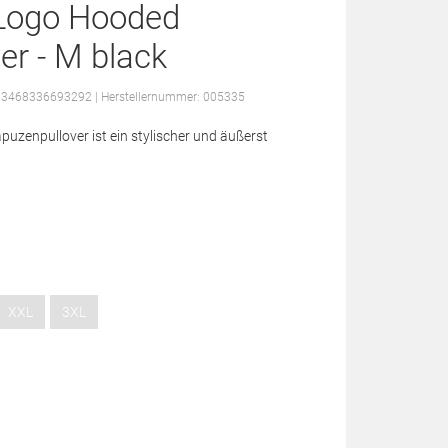
 Logo Hooded
er - M black
: 3468336693292
| Herstellernummer: 005335
uzenpullover ist ein stylischer und äußerst
XXL
3XL