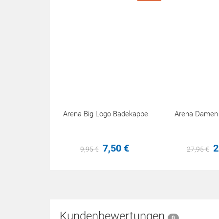
Arena Big Logo Badekappe
Arena Damen P
7,
50
€
2
9,
95
€
27,
95
€
Kundenbewertungen
0