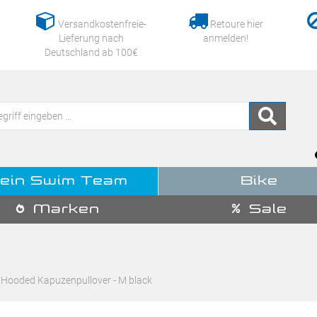
Versandkostenfreie-
Retoure hier
Lieferung nach
anmelden!
Deutschland ab 100€
ein Swim Team
Bike
Marken
Sale
 Hooded Kapuzenpullover - M black