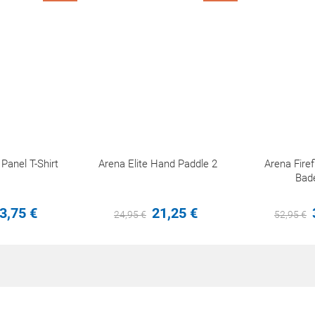
anel T-Shirt
Arena Elite Hand Paddle 2
Arena Fir
Bad
3,
75
€
21,
25
€
24,
95
€
52,
95
€