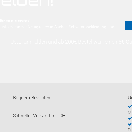
elden!
Ihnen als erstes!
nichts, wenn wir Neuigkeiten in Sachen Schwimmbekleidung und
Jetzt anmelden und ab 200€ Bestellwert einen 5€-Gut
Bequem Bezahlen
U
Mi
Schneller Versand mit DHL
D