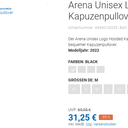
Arena Unisex
Kapuzenpullov
Artikel-Nummer:
64940145229
| EAN
Der Arena Unisex Logo Hooded Kap
bequemer Kapuzenpullover.
Modelljahr: 2022
FARBEN:
BLACK
GRÖSSEN DE:
M
XS
S
M
L
XL
UVP:
69,
95
€
31,
25
€
-55 %
inkl. MwSt.
zzgl. Versandkosten