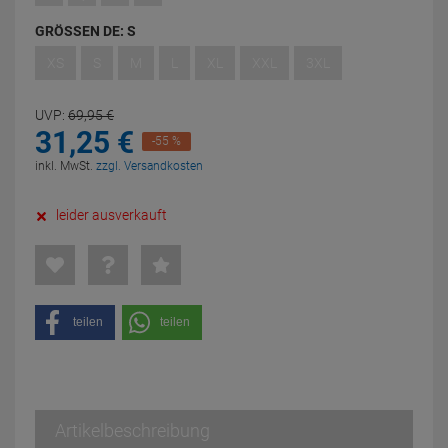
GRÖSSEN DE:
S
XS
S
M
L
XL
XXL
3XL
UVP:
69,
95
€
31,
25
€
-55 %
inkl. MwSt.
zzgl. Versandkosten
leider ausverkauft
teilen
teilen
Artikelbeschreibung