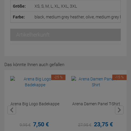
Größe:
XS, S, M, L, XL, XXL, 3XL
Farbe:
black, medium grey heather, olive, medium grey hea
Artikelherkunft
Das könnte Ihnen auch gefallen
-25 %
-15 %
Arena Big Logo Badekappe
Arena Damen Panel T-Shirt
7,
50
€
23,
75
€
9,
95
€
27,
95
€