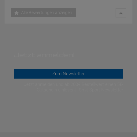
Alle Bewertungen anzeigen
Jetzt anmelden!
Zum Newsletter
Jetzt anmelden und ab 200€ Bestellwert einen 5€-
Gutschein einlösen! | Smit Sport Newsletter