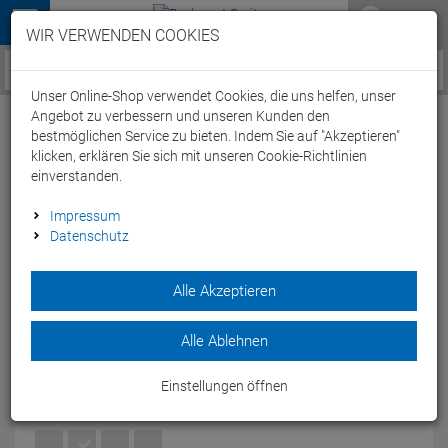
Menü
WIR VERWENDEN COOKIES
Service / Hilfe
Unser Online-Shop verwendet Cookies, die uns helfen, unser
Angebot zu verbessern und unseren Kunden den
bestmöglichen Service zu bieten. Indem Sie auf "Akzeptieren"
klicken, erklären Sie sich mit unseren Cookie-Richtlinien
einverstanden.
Arena Unisex Logo Hooded
Impressum
Datenschutz
Kapuzenpullover - S medium grey heather
Artikel-Nummer:
64940301529
| EAN: 3468336693889
|
Alle Akzeptieren
Herstellernummer: 005335
Der Arena Unisex Logo Hooded Kapuzenpullover ist ein
Alle Ablehnen
stylischer und äußerst bequemer Kapuzenpullover.
Modelljahr: 2022
Einstellungen öffnen
FARBEN:
MEDIUM GREY HEATHER