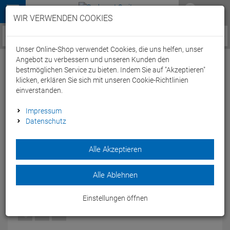
Menü
WIR VERWENDEN COOKIES
Service / Hilfe
Unser Online-Shop verwendet Cookies, die uns helfen, unser
Angebot zu verbessern und unseren Kunden den
bestmöglichen Service zu bieten. Indem Sie auf "Akzeptieren"
klicken, erklären Sie sich mit unseren Cookie-Richtlinien
einverstanden.
Arena Unisex Solid Bermuda - S black
Impressum
Datenschutz
Artikel-Nummer:
64944145228
| EAN: 3468336751688
|
Herstellernummer: 005447
Alle Akzeptieren
Mit dem Arena Unisex Solid Bermuda bist Du während und
nach dem Sport bestens versorgt.
Alle Ablehnen
Modelljahr: 2022
Einstellungen öffnen
FARBEN:
BLACK