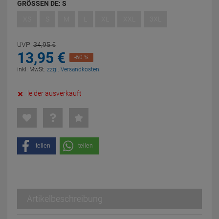
GRÖSSEN DE:
S
XS
S
M
L
XL
XXL
3XL
UVP:
34,
95
€
13,
95
€
-60 %
inkl. MwSt.
zzgl. Versandkosten
leider ausverkauft
teilen
teilen
Artikelbeschreibung