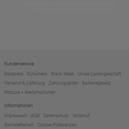
Jetzt anmelden und ab 200€ Bestellwert einen 5€-
Gutschein einlösen! | Smit Sport Newsletter
Kundenservice
Bestpreis
Gutschein
Black Week
Unser Ladengeschäft
Versand & Lieferung
Zahlungsarten
Batteriegesetz
Retoure + Reklamationen
Informationen
Impressum
AGB
Datenschutz
Widerruf
Barrierefreiheit
Cookie-Präferenzen