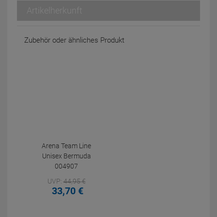
Artikelherkunft
Zubehör oder ähnliches Produkt
Arena Team Line
Unisex Bermuda
004907
UVP:
44,
95
€
33,
70
€