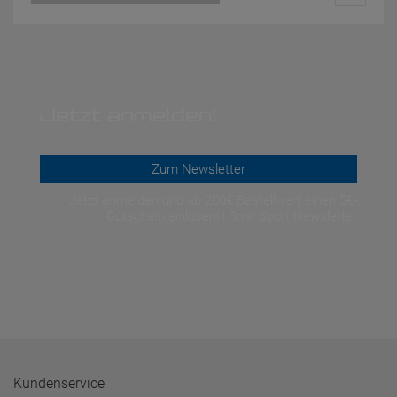
Jetzt anmelden!
Zum Newsletter
Jetzt anmelden und ab 200€ Bestellwert einen 5€-
Gutschein einlösen! | Smit Sport Newsletter
Kundenservice