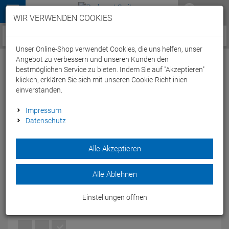
Menü
WIR VERWENDEN COOKIES
Service / Hilfe
Unser Online-Shop verwendet Cookies, die uns helfen, unser
Angebot zu verbessern und unseren Kunden den
bestmöglichen Service zu bieten. Indem Sie auf "Akzeptieren"
klicken, erklären Sie sich mit unseren Cookie-Richtlinien
einverstanden.
Arena Unisex Solid Bermuda - S medium
Impressum
Datenschutz
grey heather
Artikel-Nummer:
64944301529
| EAN: 3468336751671
|
Alle Akzeptieren
Herstellernummer: 005447
Mit dem Arena Unisex Solid Bermuda bist Du während und
Alle Ablehnen
nach dem Sport bestens versorgt.
Modelljahr: 2022
Einstellungen öffnen
FARBEN:
MEDIUM GREY HEATHER