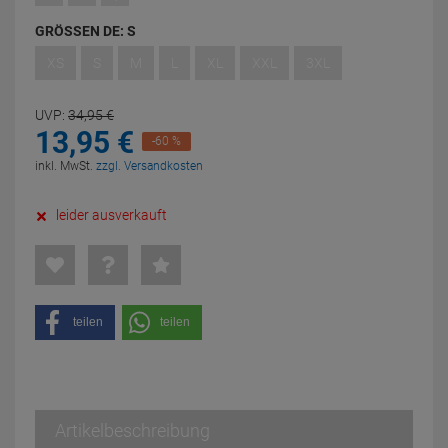
GRÖSSEN DE:
S
XS
S
M
L
XL
XXL
3XL
UVP:
34,
95
€
13,
95
€
-60 %
inkl. MwSt.
zzgl. Versandkosten
leider ausverkauft
teilen
teilen
Artikelbeschreibung