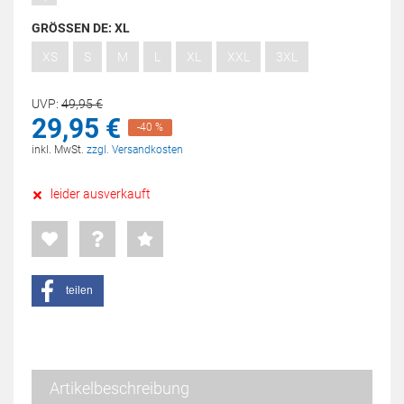
GRÖSSEN DE:
XL
XS
S
M
L
XL
XXL
3XL
UVP:
49,
95
€
29,
95
€
-40 %
inkl. MwSt.
zzgl. Versandkosten
leider ausverkauft
teilen
Artikelbeschreibung