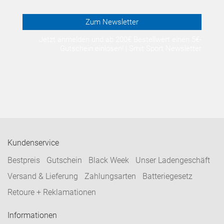
Zum Newsletter
Jetzt anmelden und ab 200€ Bestellwert einen 5€-
Gutschein einlösen! | Smit Sport Newsletter
Kundenservice
Bestpreis
Gutschein
Black Week
Unser Ladengeschäft
Versand & Lieferung
Zahlungsarten
Batteriegesetz
Retoure + Reklamationen
Informationen