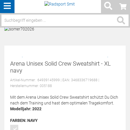
Menü
Service / Hilfe
Arena Unisex Solid Crew Sweatshirt - XL
navy
Artikel-Nummer:
64939145999
| EAN: 3468336719688
|
Herstellernummer: 005188
Mit dem Arena Unisex Solid Crew Sweatshirt schützt Du Dich
nach dem Training und hast dem optimalen Tragekomfort.
Modelljahr: 2022
FARBEN:
NAVY